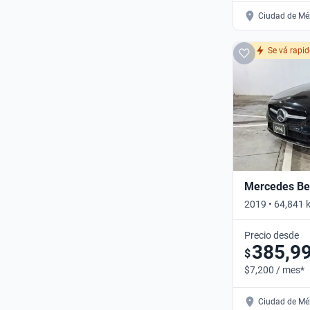
Ciudad de Méx
Se vá rapi
Mercedes Ben
2019 • 64,841 
Automático
Precio desde
385,9
$
$7,200 / mes*
Ciudad de Méx