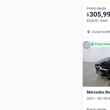
4WD AT • Auto
Precio desde
305,9
$
$5,835 / mes*
Ciudad de Méx
Precio imba
Mercedes Be
2021 • 50,153
DCT • Automát
Precio desde