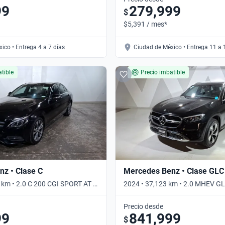
99
279,999
$
$5,391 / mes*
ico • Entrega 4 a 7 días
Ciudad de México • Entrega 11 a 
tible
Precio imbatible
z • Clase C
Mercedes Benz • Clase GLC
 km • 2.0 C 200 CGI SPORT AT •
2024 • 37,123 km • 2.0 MHEV G
4MATIC • Automático
Precio desde
99
841,999
$