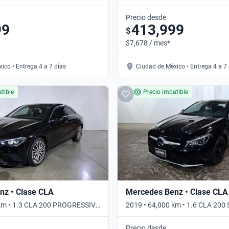
mático
DCT • Automático
Precio desde
99
413,999
$
$7,678 / mes*
ico • Entrega 4 a 7 días
Ciudad de México • Entrega 4 a 7
tible
Precio imbatible
nz • Clase CLA
Mercedes Benz • Clase CLA
 km • 1.3 CLA 200 PROGRESSIVE
2019 • 64,000 km • 1.6 CLA 200
ico
Automático
Precio desde