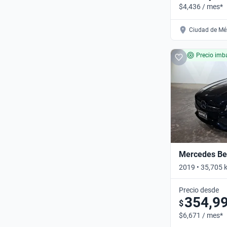
$4,436 / mes*
Ciudad de Méx
Precio imba
Mercedes Be
2019 • 35,705 
Automático
Precio desde
354,9
$
$6,671 / mes*