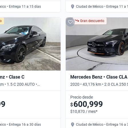
ico • Entrega 11 a 15 días
Ciudad de México • Entrega 11 a 
do
Gran descuento
z • Clase C
Mercedes Benz • Clase CLA
km • 1.5 C 200 AUTO •
2020 • 43,176 km • 2.0 CLA 250
EDITION 1 DCT • Automático
Precio desde
99
600,999
$
$10,870 / mes*
ico • Entrega 16 a 30 días
Ciudad de México • Entrega 16 a 