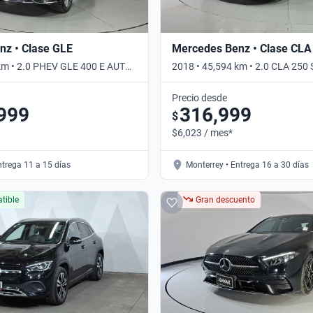
nz • Clase GLE
Mercedes Benz • Clase CLA
km • 2.0 PHEV GLE 400 E AUTO
2018 • 45,594 km • 2.0 CLA 250
mático
Automático
Precio desde
999
316,999
$
$6,023 / mes*
ntrega 11 a 15 días
Monterrey • Entrega 16 a 30 días
tible
Gran descuento