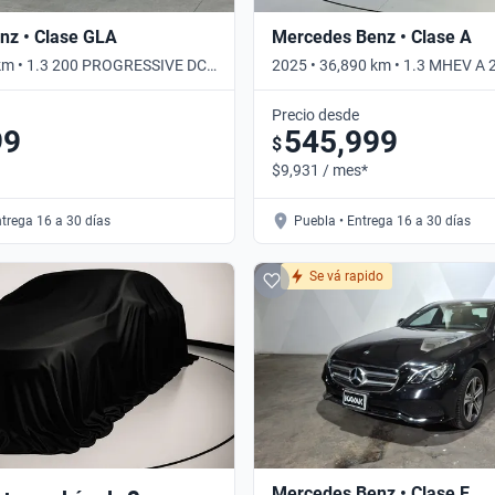
nz • Clase GLA
Mercedes Benz • Clase A
 km • 1.3 200 PROGRESSIVE DCT
2025 • 36,890 km • 1.3 MHEV A
EDITION DCT • Automático
Precio desde
99
545,999
$
$9,931 / mes*
ntrega 16 a 30 días
Puebla • Entrega 16 a 30 días
Se vá rapido
Mercedes Benz • Clase E