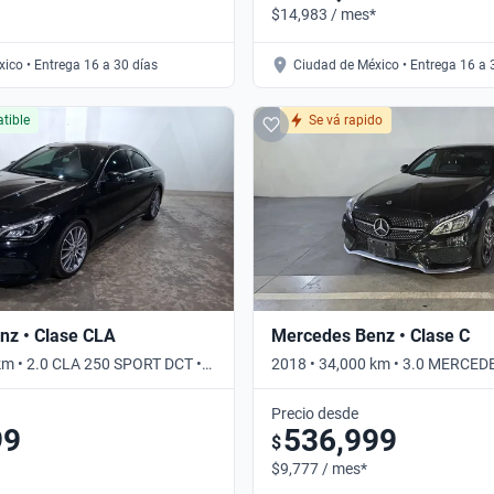
$14,983 / mes*
ico • Entrega 16 a 30 días
Ciudad de México • Entrega 16 a 
tible
Se vá rapido
nz • Clase CLA
Mercedes Benz • Clase C
km • 2.0 CLA 250 SPORT DCT •
2018 • 34,000 km • 3.0 MERCE
AUTO 4WD • Automático
Precio desde
99
536,999
$
$9,777 / mes*