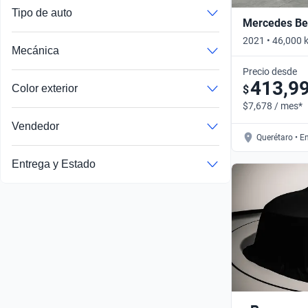
Tipo de auto
Mercedes Be
2021 • 46,000
Mecánica
• Automático
Precio desde
413,9
Color exterior
$
$7,678 / mes*
Vendedor
Querétaro • E
Autos publicados por un socio comercial verificado por Kavak
Entrega y Estado