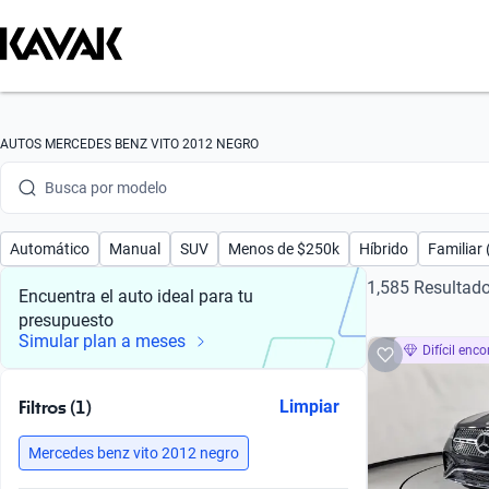
Busca por marca
Busca por modelo
AUTOS MERCEDES BENZ VITO 2012 NEGRO
Busca por versión
Busca por año
Automático
Manual
SUV
Menos de $250k
Híbrido
Familiar 
Busca por marca
1,585 Resultad
Encuentra el auto ideal para tu
presupuesto
Busca por modelo
Simular plan a meses
Difícil enco
Busca por versión
Filtros (1)
Limpiar
Busca por año
Mercedes benz vito 2012 negro