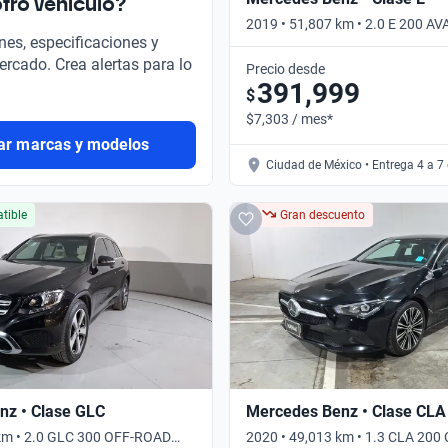
tro vehículo?
2019 • 51,807 km • 2.0 E 200 
nes, especificaciones y
AUTO • Automático
ercado. Crea alertas para lo
Precio desde
391,999
$
$7,303 / mes*
ar marcas y modelos
Ciudad de México • Entrega 4 a 7
tible
Gran descuento
nz • Clase GLC
Mercedes Benz • Clase CLA
 km • 2.0 GLC 300 OFF-ROAD
2020 • 49,013 km • 1.3 CLA 20