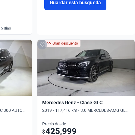
Guardar esta búsqueda
15 días
Gran descuento
Mercedes Benz • Clase GLC
LC 300 AUTO
2019 • 117,416 km • 3.0 MERCEDES-AMG GLC
43 AUTO 4WD • Automático
Precio desde
425,999
$