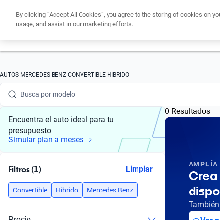
By clicking “Accept All Cookies”, you agree to the storing of cookies on yo
usage, and assist in our marketing efforts.
Obtén un cré
Busca por marca
AUTOS MERCEDES BENZ CONVERTIBLE HIBRIDO
Busca por modelo
0 Resultados
Busca por versión
Encuentra el auto ideal para tu
presupuesto
Busca por año
Simular plan a meses
Busca por marca
AMPLÍA
Filtros (1)
Limpiar
Crea 
Busca por modelo
dispo
Convertible
Hibrido
Mercedes Benz
Busca por versión
También 
Precio