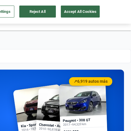
ttings
Reject All
Accept All Cookies
55 4162 9202
os
Ingresar
Ubicación
↗
6,919 autos más
Peugeot • 308 GT
Kia • Sportage EX
2017 • 64,320 km
Chevrolet • Aveo
2016 • 18,500 km
2010 • 90,878 km