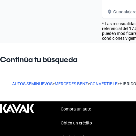
Guadalajar
* Las mensualidad
referencial del 17
pueden modificarse
condiciones vigent
Continúa tu búsqueda
AUTOS SEMINUEVOS
>
MERCEDES BENZ
>
CONVERTIBLE
>
HIBRID
Compra un auto
Obtén un crédito