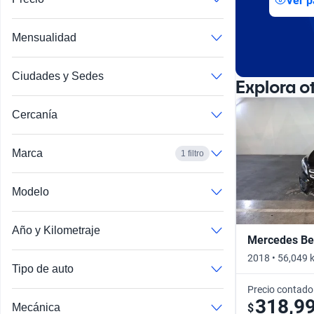
Ver p
Busca por año
Mensualidad
Ciudades y Sedes
Explora o
Cercanía
Marca
1 filtro
Modelo
Año y Kilometraje
Mercedes Be
2018 • 56,049 
Tipo de auto
Precio contado
318,9
$
Mecánica