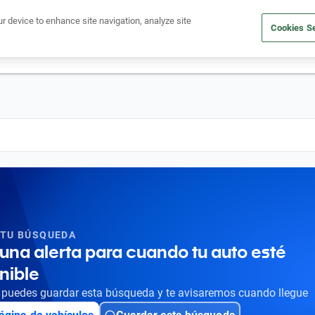
Ven a conocernos. Encuentra tu sede Kavak más cercana
aquí
.
ur device to enhance site navigation, analyze site
Cookies Se
dito
Compra un auto
Vende tu auto
Cuida tu auto
Nosotr
 TU BÚSQUEDA
una alerta para cuando tu auto esté
nible
puedes guardar esta búsqueda y te avisaremos cuando llegue