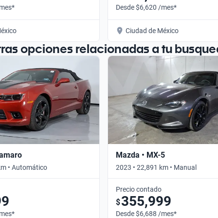
/mes*
Desde $6,620 /mes*
éxico
Ciudad de México
tras opciones relacionadas a tu busque
Camaro
Mazda • MX-5
km • Automático
2023 • 22,891 km • Manual
Precio contado
99
355,999
$
/mes*
Desde $6,688 /mes*