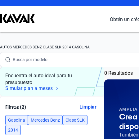
Obtén un cré
Busca por marca
AUTOS MERCEDES BENZ CLASE SLK 2014 GASOLINA
Busca por modelo
0 Resultados
Busca por versión
Encuentra el auto ideal para tu
presupuesto
Busca por año
Simular plan a meses
Busca por marca
Filtros (2)
Limpiar
AMPLÍA
Busca por modelo
Crea 
Gasolina
Mercedes Benz
Clase SLK
dispo
Busca por versión
2014
También 