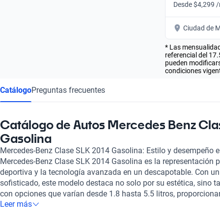
Desde $4,299 
Ciudad de M
* Las mensualidad
referencial del 17
pueden modificarse
condiciones vigent
Catálogo
Preguntas frecuentes
Catálogo de Autos Mercedes Benz Clas
Gasolina
Mercedes-Benz Clase SLK 2014 Gasolina: Estilo y desempeño e
Mercedes-Benz Clase SLK 2014 Gasolina es la representación pe
deportiva y la tecnología avanzada en un descapotable. Con u
sofisticado, este modelo destaca no solo por su estética, sino 
con opciones que varían desde 1.8 hasta 5.5 litros, proporcio
Leer más
experiencia de conducción. Su rango de potencia, de 182 a 415 
cada viaje sea una aventura, ya sea transitando por la ciudad o 