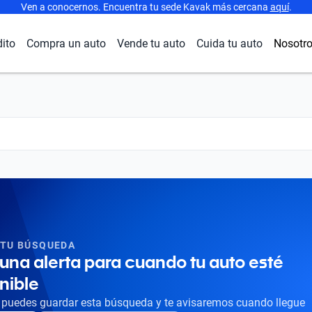
Ven a conocernos. Encuentra tu sede Kavak más cercana
aquí
.
dito
Compra un auto
Vende tu auto
Cuida tu auto
Nosotr
 TU BÚSQUEDA
una alerta para cuando tu auto esté
nible
puedes guardar esta búsqueda y te avisaremos cuando llegue