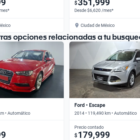
99
351,999
$
/mes*
Desde $6,620 /mes*
éxico
Ciudad de México
tras opciones relacionadas a tu busque
Ford • Escape
km • Automático
2014 • 119,490 km • Automático
Precio contado
99
179,999
$