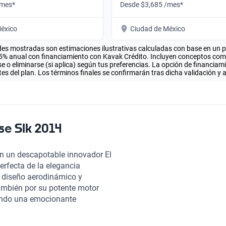
/mes*
Desde $3,685 /mes*
éxico
Ciudad de México
es mostradas son estimaciones ilustrativas calculadas con base en un pla
.5% anual con financiamiento con Kavak Crédito. Incluyen conceptos como 
 o eliminarse (si aplica) según tus preferencias. La opción de financiam
es del plan. Los términos finales se confirmarán tras dicha validación y 
e Slk 2014
n un descapotable innovador El
rfecta de la elegancia
n diseño aerodinámico y
también por su potente motor
nando una emocionante
caballos de fuerza, asegura que
disfrutando de la carretera