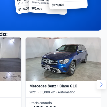
2016 • 18,500 km
2010 • 90,878 km
$278,005
$155,000
$82,999
da:
Mercedes Benz • Clase GLC
2021 • 83,000 km • Automático
Precio contado