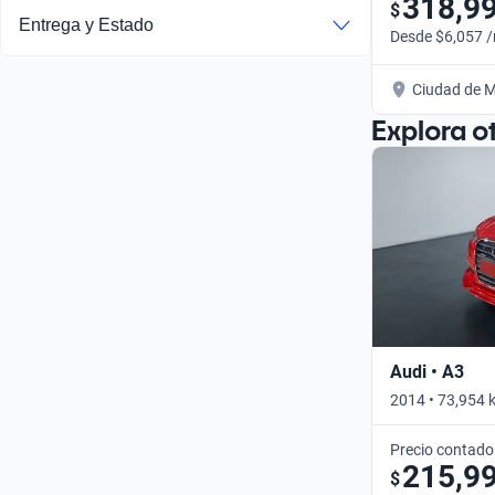
318,9
$
Entrega y Estado
Desde $6,057 
Ciudad de M
Explora o
Audi • A3
2014 • 73,954 
Precio contado
215,9
$