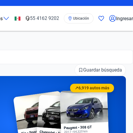
55 4162 9202
os
Ingresar
Ubicación
Guardar búsqueda
↗
6,919 autos más
Peugeot • 308 GT
Kia • Sportage EX
2017 • 64,320 km
Chevrolet • Aveo