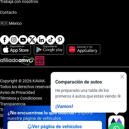
Trabaja con nosotros
Contacto
🇲🇽
México
Copyright © 2026 KAVAK.
Comparación de autos
Todos los derechos reservados.
He preparado una tabla de los
Aviso de Privacidad
primeros 4 autos que estás viendo 🎯
Términos y Condiciones
Transparencia
¡Vamos!
Transparencia Financiera
¿No encuentras lo que buscas?
Explora
Sitemap
nuestra página de vehículos
Ver página de vehículos