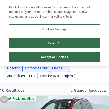
Busca por versión
By clicking “Accept All Cookies”, you agree to the storing of
Ubicación
cookies on your device to enhance site navigation, analyze
Busca por año
site usage, and assist in our marketing efforts.
Encuentra el auto ideal para tu presupuesto
Busca por marca
Simular plan a meses
Cookies Settings
Busca por modelo
Reject All
AUTOS MERCEDES BENZ CLASE GLB GASOLINA
Busca por versión
3
Busca por año
Accept All Cookies
Gasolina
Mercedes Benz
Clase GLB
Automático
SUV
Familiar (6-8 pasajeros)
Guardar búsqueda
10 Resultados
Precio imbatible