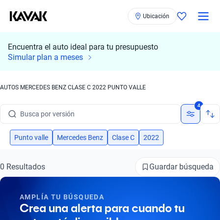
Ubicación
Encuentra el auto ideal para tu presupuesto
Busca por marca
Simular plan a meses
Busca por modelo
AUTOS MERCEDES BENZ CLASE C 2022 PUNTO VALLE
Busca por versión
4
Busca por año
Punto valle
Mercedes Benz
Clase C
2022
Busca por marca
Busca por modelo
Guardar búsqueda
0 Resultados
Busca por versión
AMPLÍA TU BÚSQUEDA
Busca por año
Crea una alerta para cuando tu