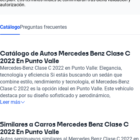
autorización.
Catálogo
Preguntas frecuentes
Catálogo de Autos Mercedes Benz Clase C
2022 En Punto Valle
Mercedes-Benz Clase C 2022 en Punto Valle: Elegancia,
tecnología y eficiencia Si estás buscando un sedán que
combine estilo, rendimiento y tecnología, el Mercedes-Benz
Clase C 2022 es la opción ideal en Punto Valle. Este vehículo
destaca por su diseño sofisticado y aerodinámico,
Leer más
acompañado de un motor híbrido de 1.5 litros que proporciona
hasta 204 caballos de fuerza. Con una aceleración de 0 a 100
km/h en solo 7.3 segundos, este modelo no solo te llevará a tu
destino, sino que lo hará con una destacada agilidad. El interior
Similares a Carros Mercedes Benz Clase C
del Clase C es un verdadero ejemplo de lujo, con asientos de
2022 En Punto Valle
cuero que ofrecen comodidad para hasta cinco pasajeros, lo
Autos seminuevos similares al Mercedes Benz Clase C 2022 en