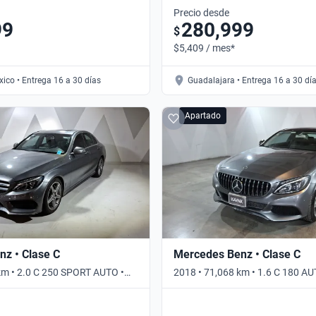
Precio desde
99
280,999
$
$5,409 / mes*
ico • Entrega 16 a 30 días
Guadalajara • Entrega 16 a 30 dí
Apartado
z • Clase C
Mercedes Benz • Clase C
km • 2.0 C 250 SPORT AUTO •
2018 • 71,068 km • 1.6 C 180 AU
Automático