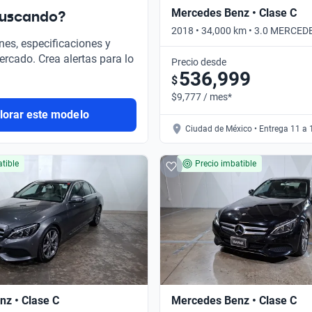
Mercedes Benz • Clase C
buscando?
2018 • 34,000 km • 3.0 MERCE
nes, especificaciones y
AUTO 4WD • Automático
ercado. Crea alertas para lo
Precio desde
536,999
$
$9,777 / mes*
lorar este modelo
Ciudad de México • Entrega 11 a 
tible
Precio imbatible
z • Clase C
Mercedes Benz • Clase C