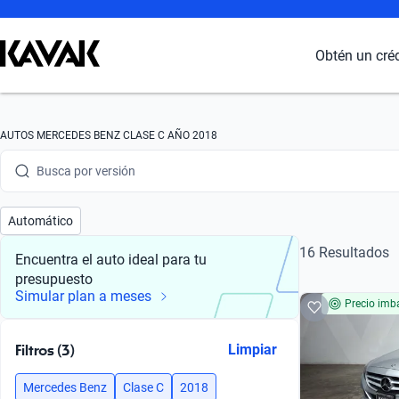
Obtén un cré
Busca por marca
Busca por modelo
AUTOS MERCEDES BENZ CLASE C AÑO 2018
Busca por versión
Busca por año
Automático
Busca por marca
16 Resultados
Encuentra el auto ideal para tu
presupuesto
Busca por modelo
Simular plan a meses
Precio imba
Busca por versión
Filtros (3)
Limpiar
Busca por año
Mercedes Benz
Clase C
2018