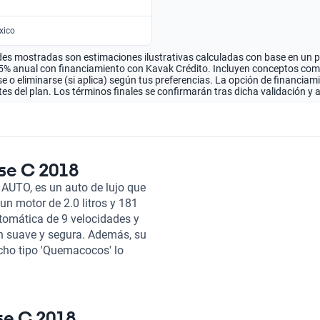
xico
es mostradas son estimaciones ilustrativas calculadas con base en un pla
.5% anual con financiamiento con Kavak Crédito. Incluyen conceptos como 
 o eliminarse (si aplica) según tus preferencias. La opción de financiam
es del plan. Los términos finales se confirmarán tras dicha validación y 
se C 2018
AUTO, es un auto de lujo que
 un motor de 2.0 litros y 181
tomática de 9 velocidades y
n suave y segura. Además, su
techo tipo 'Quemacocos' lo
tilo en cada viaje. En Kavak,
ción de nuestros clientes.
ionados e inspeccionados para
uienes confían en nosotros para
se C 2018