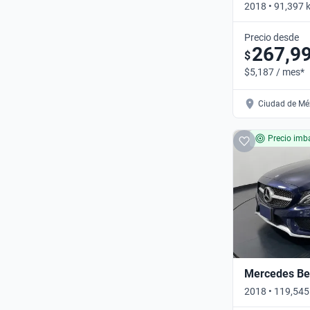
2018 • 91,397 
Automático
Precio desde
267,9
$
$5,187 / mes*
Ciudad de Méx
Precio imba
Mercedes Ben
2018 • 119,545
Automático