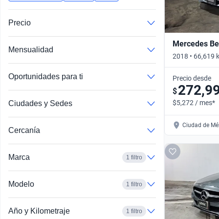
Precio
Mercedes Ben
Mensualidad
2018 • 66,619 
AUTO • Automá
Oportunidades para ti
Precio desde
272,9
$
$5,272 / mes*
Ciudades y Sedes
Ciudad de Méx
Cercanía
Marca
1 filtro
Modelo
1 filtro
Año y Kilometraje
1 filtro