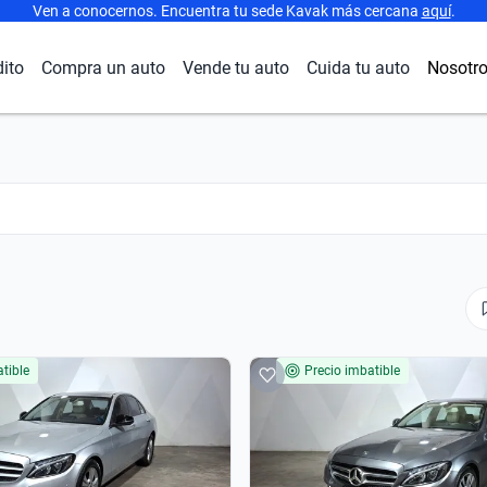
Ven a conocernos. Encuentra tu sede Kavak más cercana
aquí
.
dito
Compra un auto
Vende tu auto
Cuida tu auto
Nosotr
tible
Precio imbatible