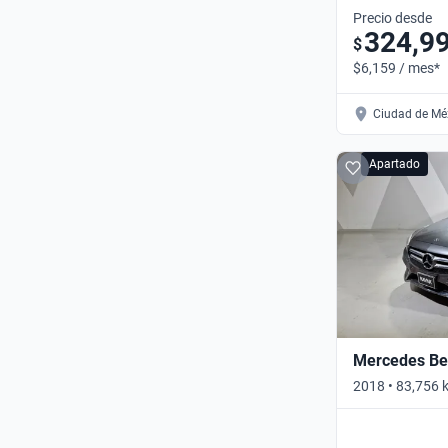
Precio desde
324,9
$
$6,159 / mes*
Ciudad de Méx
Apartado
Mercedes Ben
2018 • 83,756 
Automático