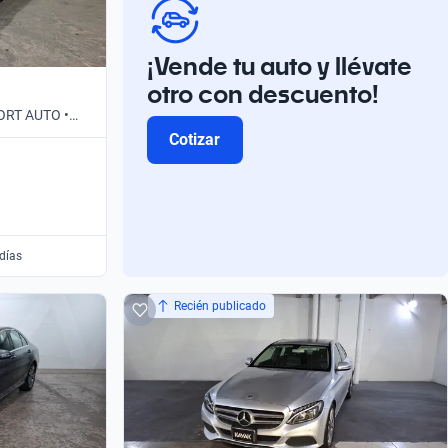
¡Vende tu auto y llévate
otro con descuento!
PORT AUTO •
Cotizar
 días
Recién publicado