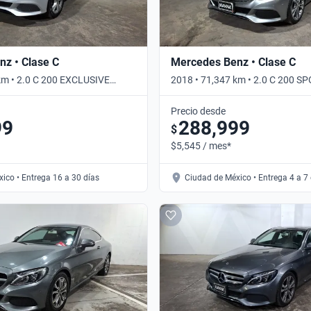
z • Clase C
Mercedes Benz • Clase C
km • 2.0 C 200 EXCLUSIVE
2018 • 71,347 km • 2.0 C 200 S
tico
Automático
Precio desde
99
288,999
$
$5,545 / mes*
ico • Entrega 16 a 30 días
Ciudad de México • Entrega 4 a 7