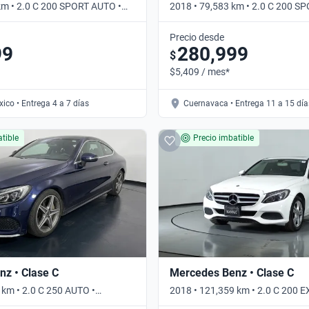
km • 2.0 C 200 SPORT AUTO •
2018 • 79,583 km • 2.0 C 200 S
Automático
Precio desde
99
280,999
$
$5,409 / mes*
ico • Entrega 4 a 7 días
Cuernavaca • Entrega 11 a 15 día
tible
Precio imbatible
z • Clase C
Mercedes Benz • Clase C
 km • 2.0 C 250 AUTO •
2018 • 121,359 km • 2.0 C 200 
AUTO • Automático