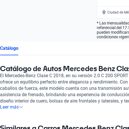
Ciudad de Mé
* Las mensualidad
referencial del 17
pueden modificarse
condiciones vigent
Catálogo
Catálogo de Autos Mercedes Benz Cla
El Mercedes-Benz Clase C 2018, en su versión 2.0 C 200 SPORT 
ofrece un equilibrio perfecto entre elegancia y rendimiento. Con
caballos de fuerza, este modelo cuenta con una transmisión au
asistencia de frenado, brindando una experiencia de conducció
diseño interior de cuero, bolsas de aire frontales y laterales, y 
Leer más
convierten en una opción ideal para quienes buscan confort y es
nos enorgullece ser una compañía comprometida con la satisfac
Todos los autos que ofrecemos han sido rigurosamente selecc
garantizar su calidad y desempeño, brindando tranquilidad a q
Similares a Carros Mercedes Benz Cla