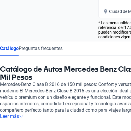
Ciudad de M
* Las mensualidad
referencial del 17
pueden modificarse
condiciones vigent
Catálogo
Preguntas frecuentes
Catálogo de Autos Mercedes Benz Cla
Mil Pesos
Mercedes-Benz Clase B 2016 de 150 mil pesos: Confort y versati
moderno El Mercedes-Benz Clase B 2016 es una elección ideal 
vehículo premium con un diseño elegante y funcional. Este mod
espacios interiores, comodidad excepcional y tecnología avanza
compañero perfecto tanto para la ciudad como para viajes larg
Leer más
y los materiales utilizados en su construcción reflejan el com
sofisticación y el confort. En Kavak, cada vehículo, incluido el
rigurosa inspección en más de 240 puntos, asegurando que se 