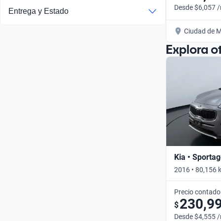
Desde $6,057 
Entrega y Estado
Ciudad de M
Explora o
Kia • Sporta
2016 • 80,156 
Precio contado
230,9
$
Desde $4,555 