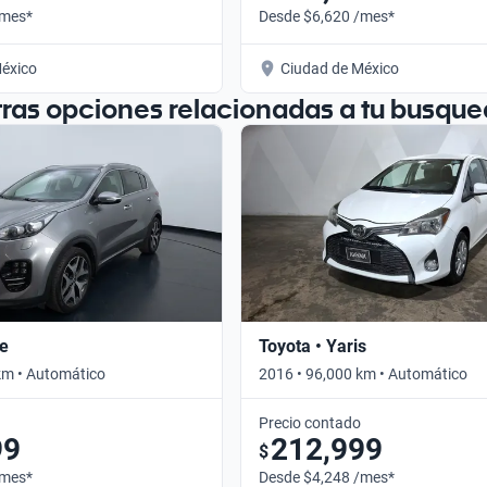
/mes*
Desde $6,620 /mes*
éxico
Ciudad de México
tras opciones relacionadas a tu busque
ge
Toyota • Yaris
km • Automático
2016 • 96,000 km • Automático
Precio contado
99
212,999
$
/mes*
Desde $4,248 /mes*