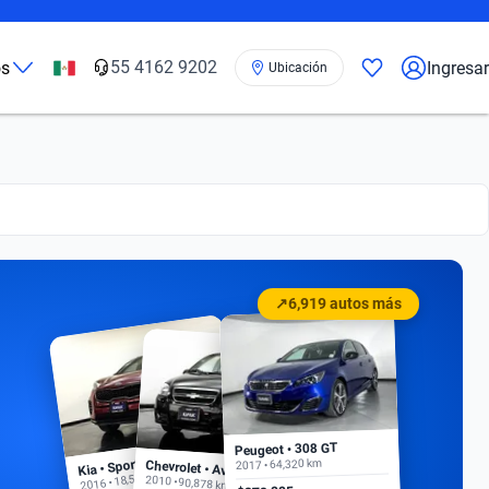
55 4162 9202
os
Ingresar
Ubicación
↗
6,919 autos más
Peugeot • 308 GT
Kia • Sportage EX
2017 • 64,320 km
Chevrolet • Aveo
2016 • 18,500 km
2010 • 90,878 km