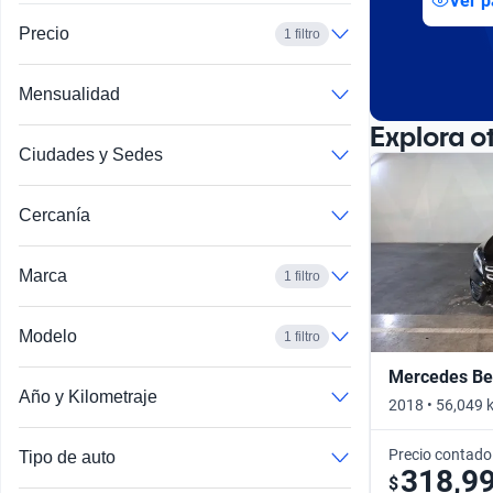
Ver p
Precio
1 filtro
Mensualidad
Explora o
Ciudades y Sedes
Cercanía
Marca
1 filtro
Modelo
1 filtro
Mercedes Be
Año y Kilometraje
2018 • 56,049 
Precio contado
Tipo de auto
318,9
$