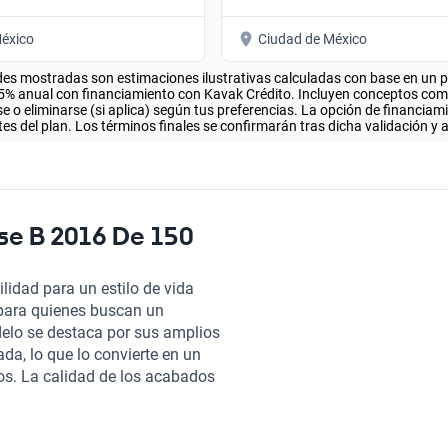
éxico
Ciudad de México
es mostradas son estimaciones ilustrativas calculadas con base en un pla
.5% anual con financiamiento con Kavak Crédito. Incluyen conceptos como 
 o eliminarse (si aplica) según tus preferencias. La opción de financiam
es del plan. Los términos finales se confirmarán tras dicha validación y 
se B 2016 De 150
lidad para un estilo de vida
para quienes buscan un
elo se destaca por sus amplios
da, lo que lo convierte en un
os. La calidad de los acabados
promiso de Mercedes-Benz con la
 Clase B 2016, pasa por una
encuentre en óptimo estado