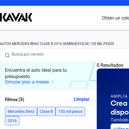
Busca por marca
Obtén un cré
Busca por modelo
Busca por versión
AUTOS MERCEDES BENZ CLASE B 2016 SEMINUEVOS DE 150 MIL PESOS
Busca por año
0 Resultados
Busca por marca
Encuentra el auto ideal para tu
presupuesto
Busca por modelo
Simular plan a meses
Busca por versión
AMPLÍA
Filtros (3)
Limpiar
Crea 
Busca por año
dispo
Mercedes Benz
Clase B
150 mil pesos
También 
2016