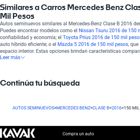
mecánico y estético. Además, ofrecemos opciones de financiami
Similares a Carros Mercedes Benz Cla
garantía adaptados a tus necesidades, lo que te permite adquiri
Mil Pesos
complicaciones. La experiencia de compra es totalmente en líne
Autos seminuevos similares al Mercedes-Benz Clase B 2016 den
la comodidad de tu hogar, respaldada por soporte postventa pa
Puedes encontrar modelos como el
Nissan Tsuru 2016 de 150 
requerimiento. Si te interesa explorar otras opciones dentro del
confiabilidad y economía; el
Toyota Prius 2016 de 150 mil peso
considera el
Toyota Camry 2016 de 150 mil pesos
, conocido por
auto híbrido eficiente; o el
Mazda 5 2016 de 150 mil pesos
, que
También puedes mirar el
Toyota Yaris 2016 de 150 mil pesos
, 
espacio interior. Estas opciones brindan características compa
funcionalidad, o el
Honda Fit 2016 de 150 mil pesos
, ideal par
Leer más
2016, asegurando que tu elección se ajuste a tu presupuesto sin 
pequeño, ágil y versátil. Explora todas nuestras opciones en K
comodidad.
Mercedes-Benz Clase B 2016 puede ser el vehículo que se ajuste 
Continúa tu búsqueda
AUTOS SEMINUEVOS
>
MERCEDES BENZ
>
CLASE B
>
2016
>
150 MI
Compra un auto