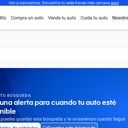
Ven a conocernos. Encuentra tu sede Kavak más cercana
aquí
.
dito
Compra un auto
Vende tu auto
Cuida tu auto
Nosotr
 TU BÚSQUEDA
una alerta para cuando tu auto esté
nible
puedes guardar esta búsqueda y te avisaremos cuando llegue