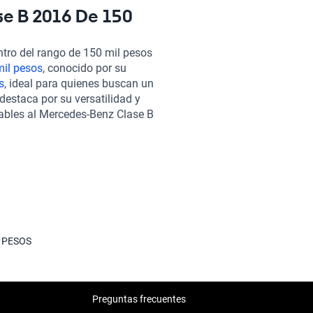
ento flexibles y planes de
se B 2016 De 150
r este modelo sin
a, facilitando el proceso desde
tro del rango de 150 mil pesos
ra cualquier consulta o
mil pesos
, conocido por su
 mismo rango de precio,
s
, ideal para quienes buscan un
 su fiabilidad y eficiencia.
 destaca por su versatilidad y
que combina economía y
rables al Mercedes-Benz Clase B
a quienes buscan un auto
sacrificar calidad ni
avak y descubre cómo el
a tu estilo de vida.
L PESOS
Preguntas frecuentes