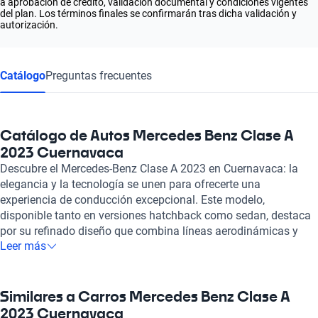
a aprobación de crédito, validación documental y condiciones vigentes
del plan. Los términos finales se confirmarán tras dicha validación y
autorización.
Catálogo
Preguntas frecuentes
Catálogo de Autos Mercedes Benz Clase A
2023 Cuernavaca
Descubre el Mercedes-Benz Clase A 2023 en Cuernavaca: la
elegancia y la tecnología se unen para ofrecerte una
experiencia de conducción excepcional. Este modelo,
disponible tanto en versiones hatchback como sedan, destaca
por su refinado diseño que combina líneas aerodinámicas y
Leer más
una estética moderna, convirtiéndolo en un símbolo de
prestigio y sofisticación en las calles de Cuernavaca. Bajo el
cofre, el Clase A 2023 cuenta con un motor de combustión que
oscila entre 1.3 y 2.0 litros, brindando una potencia máxima de
Similares a Carros Mercedes Benz Clase A
hasta 421 caballos de fuerza, mientras que su aceleración de 0
2023 Cuernavaca