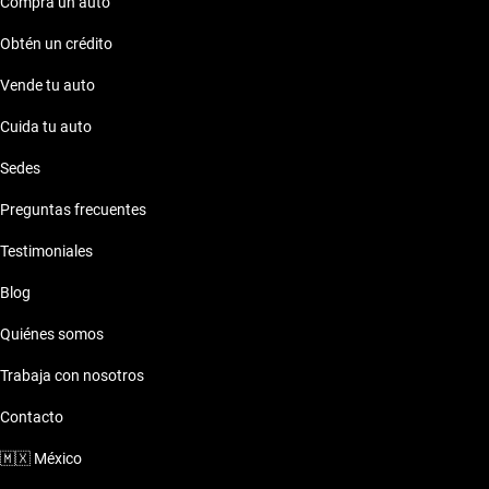
experimenta la fusión perfecta de estilo y rendimiento.
Compra un auto
Obtén un crédito
Vende tu auto
Cuida tu auto
Sedes
Preguntas frecuentes
Testimoniales
Blog
Quiénes somos
Trabaja con nosotros
Contacto
🇲🇽
México