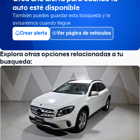
auto esté disponible
Busca por versión
También puedes guardar esta búsqueda y te
Busca por año
avisaremos cuando llegue
Crear alerta
Ver página de vehículos
Explora otras opciones relacionadas a tu
busqueda: