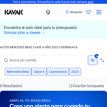
Ven a conocernos. Encuentra tu sede Kavak más cercana
aquí
.
Ubicación
Encuentra el auto ideal para tu presupuesto
Simular plan a meses
AUTOS MERCEDES BENZ CLASE A AÑO 2023 CUERNAVACA
Busca por marca
4
Busca por modelo
Busca por versión
Mercedes Benz
Clase A
Cuernavaca
2023
Busca por año
Guardar búsqueda
0 Resultados
Busca por marca
AMPLÍA TU BÚSQUEDA
Busca por modelo
Crea una alerta para cuando tu