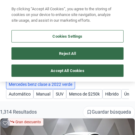
By clicking “Accept All Cookies”, you agree to the storing of
Ubicación
cookies on your device to enhance site navigation, analyze
site usage, and assist in our marketing efforts.
Encuentra el auto ideal para tu presupuesto
Busca por marca
Simular plan a meses
Cookies Settings
Busca por modelo
Reject All
AUTOS MERCEDES BENZ CLASE A 2022 VERDE
Busca por versión
1
Accept All Cookies
Busca por año
Mercedes benz clase a 2022 verde
Busca por marca
Automático
Manual
SUV
Menos de $250k
Híbrido
Único
Busca por modelo
Guardar búsqueda
1,314 Resultados
Busca por versión
Gran descuento
Busca por año