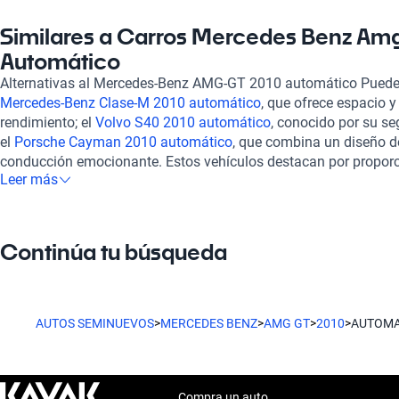
seguridad como el confort, este modelo incorpora sistemas que 
control en diferentes condiciones de manejo. Su interior, lujoso
Similares a Carros Mercedes Benz Am
para ofrecer una experiencia de conducción placentera y envolv
Automático
pensado para el deleite del conductor y los pasajeros. Adquir
Alternativas al Mercedes-Benz AMG-GT 2010 automático Puede
2010 Automático a través de Kavak garantiza un proceso de co
Mercedes-Benz Clase-M 2010 automático
, que ofrece espacio y
Todos nuestros vehículos pasan por una inspección rigurosa e
rendimiento; el
Volvo S40 2010 automático
, conocido por su se
asegurar un estado mecánico y estético impecable. Además, o
el
Porsche Cayman 2010 automático
, que combina un diseño d
financiamiento flexibles y planes de garantía adaptados a tus 
conducción emocionante. Estos vehículos destacan por proporci
posibilidad de contratar una garantía extendida para mayor tran
Leer más
potencia y confort, ideales para quienes buscan alternativas co
compra es 100% en línea, y contamos con soporte postventa pa
en el mercado.
de tu compra esté cubierto. Con Kavak, tu inversión en el Me
Automático está en buenas manos.
Continúa tu búsqueda
AUTOS SEMINUEVOS
>
MERCEDES BENZ
>
AMG GT
>
2010
>
AUTOMA
Compra un auto