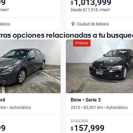
99
1,013,999
$
/mes*
Desde $17,918 /mes*
éxico
Ciudad de México
tras opciones relacionadas a tu busque
Promos
ord
Bmw • Serie 3
 km • Automático
2010 • 83,301 km • Automático
$163,999
99
157,999
$