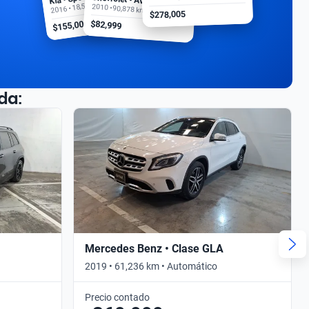
2016 • 18,500 km
2010 • 90,878 km
$278,005
$155,000
$82,999
da:
Mercedes Benz • Clase GLA
2019 • 61,236 km • Automático
Precio contado