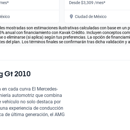
/mes*
Desde $3,309 /mes*
éxico
Ciudad de México
es mostradas son estimaciones ilustrativas calculadas con base en un pla
.5% anual con financiamiento con Kavak Crédito. Incluyen conceptos como 
 o eliminarse (si aplica) según tus preferencias. La opción de financiam
es del plan. Los términos finales se confirmarán tras dicha validación y 
g Gt 2010
 en cada curva El Mercedes-
niería automotriz que combina
 vehículo no solo destaca por
r una experiencia de conducción
ca de última generación, el AMG
iso, ideal para los amantes de
das que mejoran tanto la