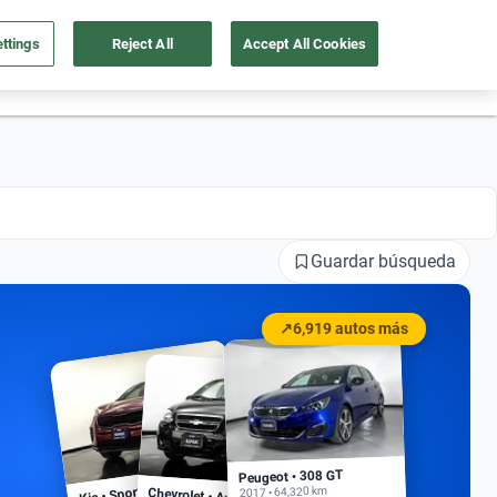
ttings
Reject All
Accept All Cookies
55 4162 9202
os
Ingresar
Ubicación
Guardar búsqueda
↗
6,919 autos más
Peugeot • 308 GT
Kia • Sportage EX
2017 • 64,320 km
Chevrolet • Aveo