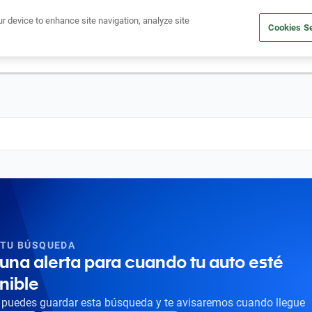
Ven a conocernos. Encuentra tu sede Kavak más cercana
aquí
.
ur device to enhance site navigation, analyze site
Cookies Se
dito
Compra un auto
Vende tu auto
Cuida tu auto
Nosotr
 TU BÚSQUEDA
una alerta para cuando tu auto esté
nible
puedes guardar esta búsqueda y te avisaremos cuando llegue