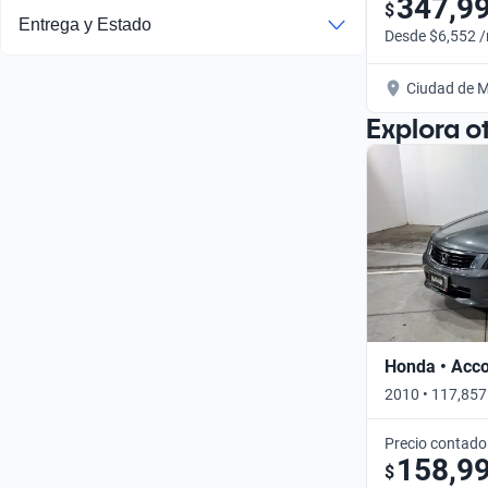
347,9
$
Entrega y Estado
Desde $6,552 
Ciudad de M
Explora o
Honda • Acc
2010 • 117,857
Precio contado
158,9
$