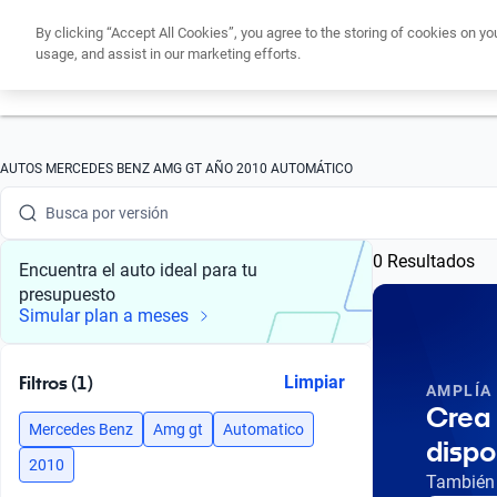
By clicking “Accept All Cookies”, you agree to the storing of cookies on yo
usage, and assist in our marketing efforts.
Obtén un cré
Busca por marca
Busca por modelo
AUTOS MERCEDES BENZ AMG GT AÑO 2010 AUTOMÁTICO
Busca por versión
0 Resultados
Busca por año
Encuentra el auto ideal para tu
presupuesto
Busca por marca
Simular plan a meses
Busca por modelo
Filtros (1)
Limpiar
AMPLÍA
Busca por versión
Crea 
Mercedes Benz
Amg gt
Automatico
dispo
Busca por año
2010
También 