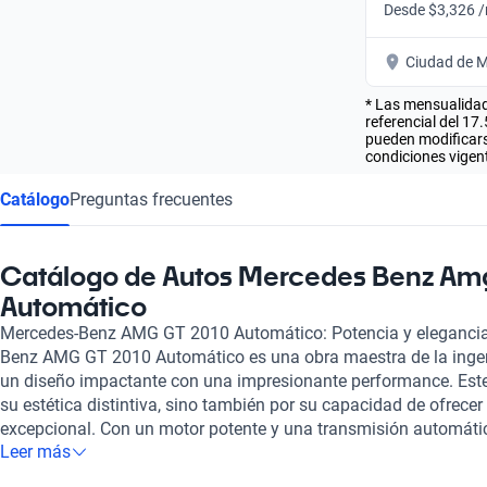
Desde $3,326 
Ciudad de M
* Las mensualidad
referencial del 17
pueden modificarse
condiciones vigent
Catálogo
Preguntas frecuentes
Catálogo de Autos Mercedes Benz Am
Automático
Mercedes-Benz AMG GT 2010 Automático: Potencia y elegancia
Benz AMG GT 2010 Automático es una obra maestra de la inge
un diseño impactante con una impresionante performance. Este
su estética distintiva, sino también por su capacidad de ofrece
excepcional. Con un motor potente y una transmisión automáti
Leer más
GT 2010 promete una aceleración emocionante y un manejo prec
la velocidad y la adrenalina. Equipado con tecnologías avanza