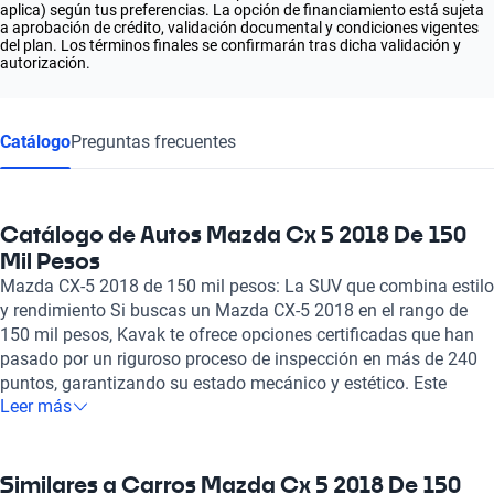
aplica) según tus preferencias. La opción de financiamiento está sujeta
a aprobación de crédito, validación documental y condiciones vigentes
del plan. Los términos finales se confirmarán tras dicha validación y
autorización.
Catálogo
Preguntas frecuentes
Catálogo de Autos Mazda Cx 5 2018 De 150
Mil Pesos
Mazda CX-5 2018 de 150 mil pesos: La SUV que combina estilo
y rendimiento Si buscas un Mazda CX-5 2018 en el rango de
150 mil pesos, Kavak te ofrece opciones certificadas que han
pasado por un riguroso proceso de inspección en más de 240
puntos, garantizando su estado mecánico y estético. Este
Leer más
modelo de Mazda destaca por su diseño elegante y deportivo,
junto con un desempeño excepcional gracias a su motor de 2.0
a 2.5 litros, que proporciona entre 153 y 188 caballos de fuerza.
Además, disfruta de una eficiencia de combustible
Similares a Carros Mazda Cx 5 2018 De 150