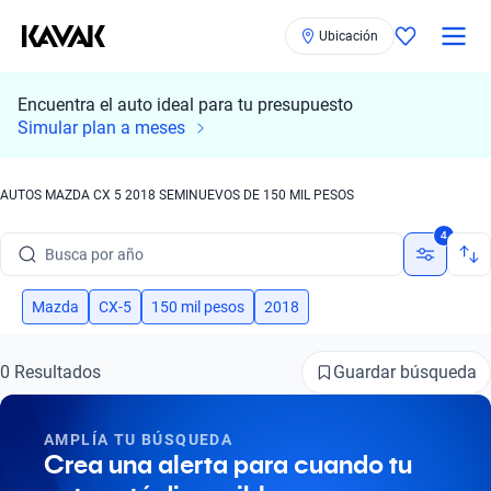
Ubicación
Encuentra el auto ideal para tu presupuesto
Busca por marca
Simular plan a meses
Busca por modelo
AUTOS MAZDA CX 5 2018 SEMINUEVOS DE 150 MIL PESOS
Busca por versión
4
Busca por año
Busca por marca
Mazda
CX-5
150 mil pesos
2018
Busca por modelo
Guardar búsqueda
0 Resultados
Busca por versión
AMPLÍA TU BÚSQUEDA
Busca por año
Crea una alerta para cuando tu