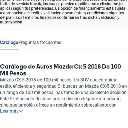
tarifa de servicio Kavak, los cuales pueden modificarse o eliminarse (si
aplica) según tus preferencias. La opción de financiamiento está sujeta
a aprobación de crédito, validación documental y condiciones vigentes
del plan. Los términos finales se confirmarán tras dicha validación y
autorización.
Catálogo
Preguntas frecuentes
Catálogo de Autos Mazda Cx 5 2018 De 100
Mil Pesos
Mazda CX-5 2018 de 100 mil pesos: Un SUV que combina
estilo, eficiencia y seguridad Si buscas un Mazda CX-5 2018 en
un rango de 100 mil pesos, has tomado una excelente decisión.
Este SUV no solo destaca por su diseño elegante y moderno,
sino que también ofrece un rendimiento sobresaliente con
Leer más
motores de entre 2.0 y 2.5 litros, capaces de alcanzar hasta 188
caballos de fuerza. Con un consumo de combustible de solo
6.5 a 6.7 litros cada 100 km, es una opción que equilibra