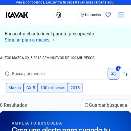
Ven a conocernos. Encuentra tu sede Kavak más cercana
aquí
.
Ubicación
Encuentra el auto ideal para tu presupuesto
Simular plan a meses
AUTOS MAZDA CX 5 2018 SEMINUEVOS DE 100 MIL PESOS
Busca por marca
4
Busca por modelo
Busca por versión
Mazda
CX-5
100 mil pesos
2018
Busca por año
Guardar búsqueda
0 Resultados
Busca por marca
AMPLÍA TU BÚSQUEDA
Busca por modelo
Crea una alerta para cuando tu