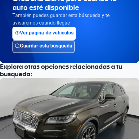
auto esté disponible
Busca por versión
También puedes guardar esta búsqueda y te
Busca por año
avisaremos cuando llegue
Ver página de vehículos
Guardar esta búsqueda
Explora otras opciones relacionadas a tu
busqueda: