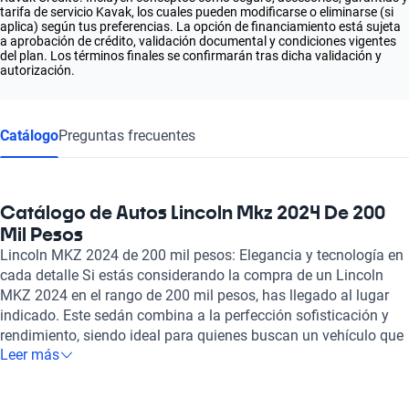
tarifa de servicio Kavak, los cuales pueden modificarse o eliminarse (si
aplica) según tus preferencias. La opción de financiamiento está sujeta
a aprobación de crédito, validación documental y condiciones vigentes
del plan. Los términos finales se confirmarán tras dicha validación y
autorización.
Catálogo
Preguntas frecuentes
Catálogo de Autos Lincoln Mkz 2024 De 200
Mil Pesos
Lincoln MKZ 2024 de 200 mil pesos: Elegancia y tecnología en
cada detalle Si estás considerando la compra de un Lincoln
MKZ 2024 en el rango de 200 mil pesos, has llegado al lugar
indicado. Este sedán combina a la perfección sofisticación y
rendimiento, siendo ideal para quienes buscan un vehículo que
Leer más
refleje su estilo de vida. Destaca por su diseño aerodinámico y
su interior lujoso, donde cada elemento está pensado para
ofrecer la máxima comodidad y elegancia. Con una