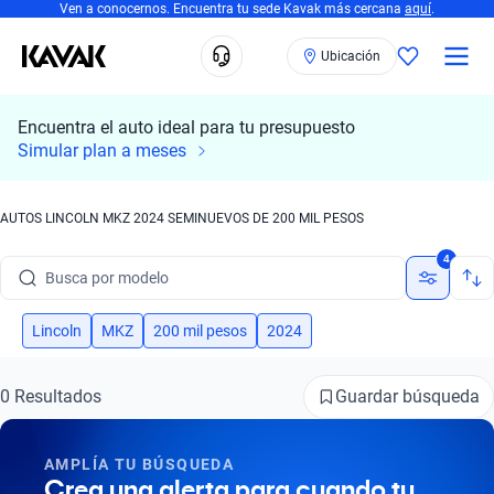
Ven a conocernos. Encuentra tu sede Kavak más cercana
aquí
.
Ubicación
Encuentra el auto ideal para tu presupuesto
Simular plan a meses
AUTOS LINCOLN MKZ 2024 SEMINUEVOS DE 200 MIL PESOS
Busca por marca
4
Busca por modelo
Busca por versión
Lincoln
MKZ
200 mil pesos
2024
Busca por año
Guardar búsqueda
0 Resultados
Busca por marca
AMPLÍA TU BÚSQUEDA
Busca por modelo
Crea una alerta para cuando tu