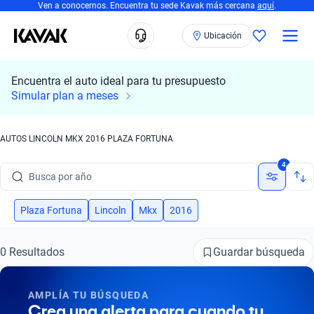
Ven a conocernos. Encuentra tu sede Kavak más cercana
aquí
.
Ubicación
Encuentra el auto ideal para tu presupuesto
Busca por marca
Simular plan a meses
Busca por modelo
AUTOS LINCOLN MKX 2016 PLAZA FORTUNA
Busca por versión
4
Busca por año
Busca por marca
Plaza Fortuna
Lincoln
Mkx
2016
Busca por modelo
Guardar búsqueda
0 Resultados
Busca por versión
AMPLÍA TU BÚSQUEDA
Busca por año
Crea una alerta para cuando tu