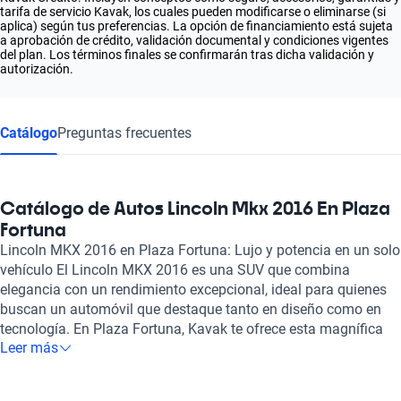
tarifa de servicio Kavak, los cuales pueden modificarse o eliminarse (si
aplica) según tus preferencias. La opción de financiamiento está sujeta
a aprobación de crédito, validación documental y condiciones vigentes
del plan. Los términos finales se confirmarán tras dicha validación y
autorización.
Catálogo
Preguntas frecuentes
Catálogo de Autos Lincoln Mkx 2016 En Plaza
Fortuna
Lincoln MKX 2016 en Plaza Fortuna: Lujo y potencia en un solo
vehículo El Lincoln MKX 2016 es una SUV que combina
elegancia con un rendimiento excepcional, ideal para quienes
buscan un automóvil que destaque tanto en diseño como en
tecnología. En Plaza Fortuna, Kavak te ofrece esta magnífica
Leer más
opción que no solo asegura comodidad, sino también un
potente motor V6 de 2.7 litros, capaz de generar 335 caballos
de fuerza, brindando una experiencia de conducción envolvente