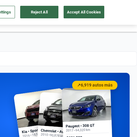
ttings
Reject All
Accept All Cookies
55 4162 9202
os
Ingresar
Ubicación
↗
6,919 autos más
Peugeot • 308 GT
Kia • Sportage EX
2017 • 64,320 km
Chevrolet • Aveo
2016 • 18,500 km
2010 • 90,878 km