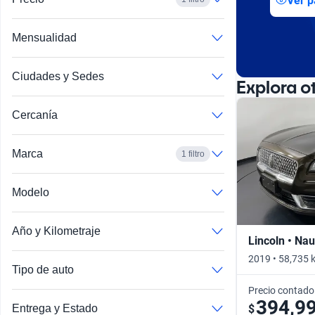
Ver p
Busca por año
Mensualidad
Ciudades y Sedes
Explora o
Cercanía
Marca
1 filtro
Modelo
Año y Kilometraje
Lincoln • Nau
2019 • 58,735 
Tipo de auto
Precio contado
394,9
$
Entrega y Estado