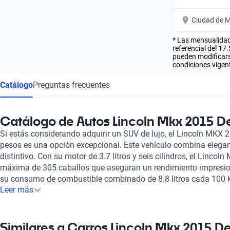
Ciudad de M
* Las mensualidad
referencial del 17
pueden modificarse
condiciones vigent
Catálogo
Preguntas frecuentes
Catálogo de Autos Lincoln Mkx 2015 D
Si estás considerando adquirir un SUV de lujo, el Lincoln MKX 
pesos es una opción excepcional. Este vehículo combina elegan
distintivo. Con su motor de 3.7 litros y seis cilindros, el Linco
máxima de 305 caballos que aseguran un rendimiento impresion
su consumo de combustible combinado de 8.8 litros cada 100 k
Leer más
eficiente para quienes buscan economía y estilo. El interior de
proporcionar comodidad y lujo, con capacidad para cinco pasa
alta calidad que añade un toque de sofisticación. Su techo corr
conducción aireada, mientras que los sensores y la cámara de 
Similares a Carros Lincoln Mkx 2015 D