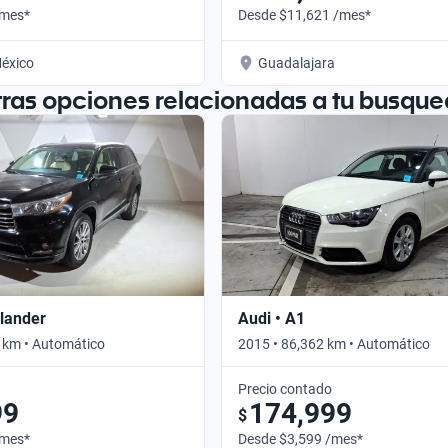
/mes*
Desde $11,621 /mes*
éxico
Guadalajara
tras opciones relacionadas a tu busque
hlander
Audi • A1
 km • Automático
2015 • 86,362 km • Automático
Precio contado
99
174,999
$
/mes*
Desde $3,599 /mes*