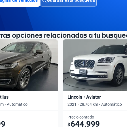
ágina de vehículos
Guardar esta búsqueda
tras opciones relacionadas a tu busque
tilus
Lincoln • Aviator
km • Automático
2021 • 28,764 km • Automático
Precio contado
99
644,999
$