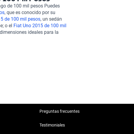
hículos pasan por una rigurosa
ngo de 100 mil pesos Puedes
 mecánico como estético.
os
, que es conocido por su
rantía adaptados a tus
5 de 100 mil pesos
, un sedán
nea, y contamos con soporte
e; o el
Fiat Uno 2015 de 100 mil
demás, puedes optar por una
 dimensiones ideales para la
MKX 2015 con total confianza. Si
ncoln MKX 2015, ofreciendo una
5 de 100 mil pesos
, el
BMW
tarse a tus necesidades y
pesos
. Explora nuestras
 de vida.
Preguntas frecuentes
Testimoniales