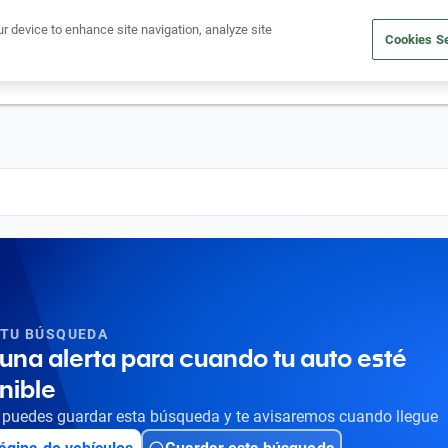
Ven a conocernos. Encuentra tu sede Kavak más cercana
aquí
.
ur device to enhance site navigation, analyze site
Cookies Se
dito
Compra un auto
Vende tu auto
Cuida tu auto
Nosotr
 TU BÚSQUEDA
una alerta para cuando tu auto esté
nible
puedes guardar esta búsqueda y te avisaremos cuando llegue