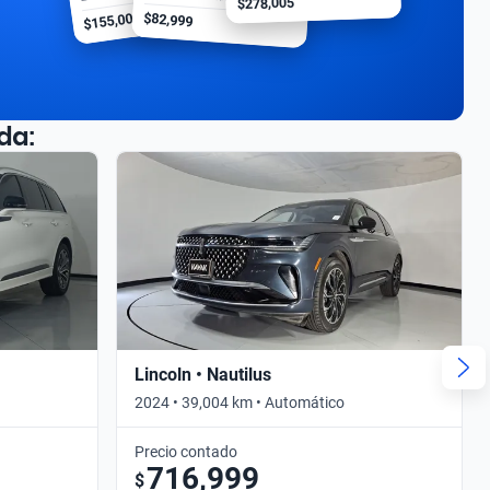
$278,005
$155,000
$82,999
da:
Lincoln • Nautilus
2024 • 39,004 km • Automático
Precio contado
716,999
$