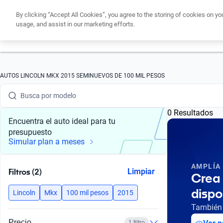
By clicking “Accept All Cookies”, you agree to the storing of cookies on yo
usage, and assist in our marketing efforts.
Obtén un cré
Busca por marca
AUTOS LINCOLN MKX 2015 SEMINUEVOS DE 100 MIL PESOS
Busca por modelo
0 Resultados
Busca por versión
Encuentra el auto ideal para tu
presupuesto
Busca por año
Simular plan a meses
Busca por marca
AMPLÍA
Filtros (2)
Limpiar
Crea 
Busca por modelo
dispo
Lincoln
Mkx
100 mil pesos
2015
Busca por versión
También 
Precio
1 filtro