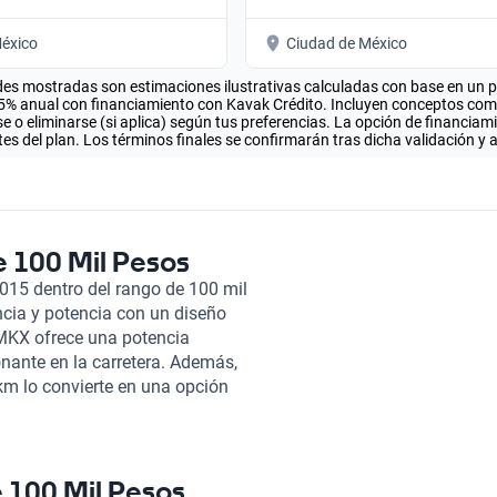
éxico
Ciudad de México
es mostradas son estimaciones ilustrativas calculadas con base en un pla
.5% anual con financiamiento con Kavak Crédito. Incluyen conceptos como 
 o eliminarse (si aplica) según tus preferencias. La opción de financiam
es del plan. Los términos finales se confirmarán tras dicha validación y 
e 100 Mil Pesos
2015 dentro del rango de 100 mil
cia y potencia con un diseño
ln MKX ofrece una potencia
ante en la carretera. Además,
m lo convierte en una opción
l Lincoln MKX está diseñado para
jeros y un acabado en cuero de
edizo brinda una experiencia de
estacionamiento facilitan
e 100 Mil Pesos