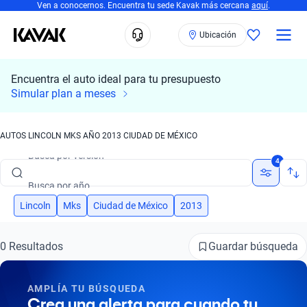
Ven a conocernos. Encuentra tu sede Kavak más cercana
aquí
.
Ubicación
Encuentra el auto ideal para tu presupuesto
Busca por marca
Simular plan a meses
Busca por modelo
AUTOS LINCOLN MKS AÑO 2013 CIUDAD DE MÉXICO
Busca por versión
4
Busca por año
Busca por marca
Lincoln
Mks
Ciudad de México
2013
Busca por modelo
Guardar búsqueda
0 Resultados
Busca por versión
AMPLÍA TU BÚSQUEDA
Busca por año
Crea una alerta para cuando tu