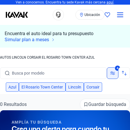
Ven a conocernos. Encuentra tu sede Kavak más cercana
aquí
.
Ubicación
Encuentra el auto ideal para tu presupuesto
Simular plan a meses
AUTOS LINCOLN CORSAIR EL ROSARIO TOWN CENTER AZUL
Busca por marca
4
Busca por modelo
Busca por versión
Azul
El Rosario Town Center
Lincoln
Corsair
Busca por año
Guardar búsqueda
0 Resultados
Busca por marca
AMPLÍA TU BÚSQUEDA
Busca por modelo
Crea una alerta para cuando tu