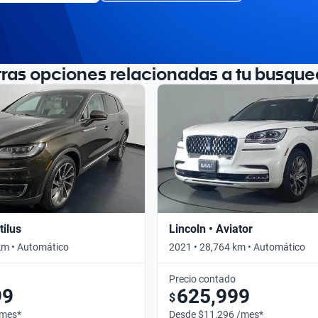
tras opciones relacionadas a tu busque
tilus
Lincoln • Aviator
km • Automático
2021 • 28,764 km • Automático
Precio contado
99
625,999
$
/mes*
Desde $11,296 /mes*