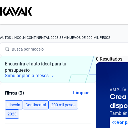
Busca por marca
Busca por modelo
AUTOS LINCOLN CONTINENTAL 2023 SEMINUEVOS DE 200 MIL PESOS
Busca por versión
0 Resultados
Busca por año
Encuentra el auto ideal para tu
presupuesto
Busca por marca
Simular plan a meses
Busca por modelo
AMPLÍA
Filtros (3)
Limpiar
Crea 
Busca por versión
dispo
Lincoln
Continental
200 mil pesos
Busca por año
También 
2023
Ver p