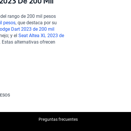
 2023 De 200 Mil
logo, incluido el Lincoln
240 puntos para garantizar su
 del rango de 200 mil pesos
e financiamiento flexible y
il pesos
, que destaca por su
a de compra es 100% en línea y
odge Dart 2023 de 200 mil
garantía extendida,
ejo; y el
Seat Altea XL 2023 de
s en el mismo rango de precio,
 Estas alternativas ofrecen
8 2023 de 200 mil pesos
y el
dándote más opciones dentro de
nes para quienes buscan calidad
PESOS
Preguntas frecuentes