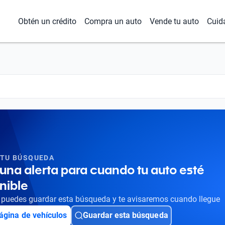
Obtén un crédito
Compra un auto
Vende tu auto
Cuid
 TU BÚSQUEDA
una alerta para cuando tu auto esté
nible
puedes guardar esta búsqueda y te avisaremos cuando llegue
ágina de vehículos
Guardar esta búsqueda