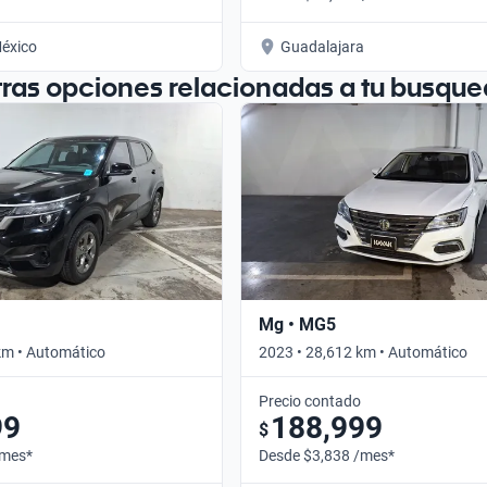
éxico
Guadalajara
tras opciones relacionadas a tu busque
Mg • MG5
km • Automático
2023 • 28,612 km • Automático
Precio contado
99
188,999
$
/mes*
Desde $3,838 /mes*