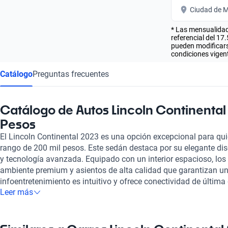
Ciudad de M
* Las mensualidad
referencial del 17
pueden modificarse
condiciones vigent
Catálogo
Preguntas frecuentes
Catálogo de Autos Lincoln Continental
Pesos
El Lincoln Continental 2023 es una opción excepcional para qui
rango de 200 mil pesos. Este sedán destaca por su elegante di
y tecnología avanzada. Equipado con un interior espacioso, los
ambiente premium y asientos de alta calidad que garantizan un 
infoentretenimiento es intuitivo y ofrece conectividad de última
Leer más
trayecto en una experiencia envolvente. El Continental no solo e
también proporciona un rendimiento sólido y una conducción su
tanto la estética como la funcionalidad. La seguridad no se qu
con numerosas características que protegen a todos los ocupant