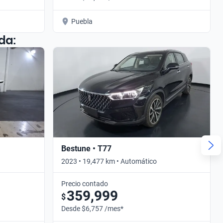
Puebla
da:
Bestune • T77
2023 • 19,477 km • Automático
Precio contado
359,999
$
Desde $6,757 /mes*