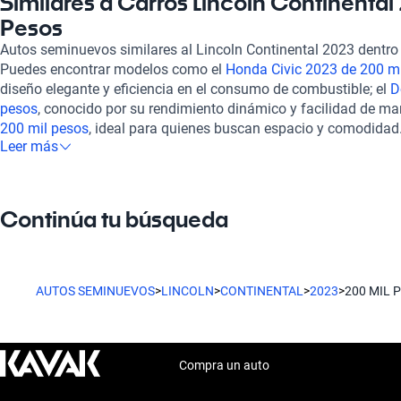
Similares a Carros Lincoln Continental
en cada viaje. Kavak se asegura de que cada vehículo en su catá
Pesos
Continental 2023, pase por una rigurosa inspección en más de 
Autos seminuevos similares al Lincoln Continental 2023 dentro
óptimo estado mecánico y estético. Además, ofrecen opciones d
Puedes encontrar modelos como el
Honda Civic 2023 de 200 m
planes de garantía adaptados a tus necesidades. La experienci
diseño elegante y eficiencia en el consumo de combustible; el
D
cuentan con soporte postventa. También puedes contratar una 
pesos
, conocido por su rendimiento dinámico y facilidad de man
proporcionando aún más tranquilidad. Explora otras alternativa
200 mil pesos
, ideal para quienes buscan espacio y comodidad.
como el
Volkswagen Golf 2023 de 200 mil pesos
, el
Peugeot 20
Leer más
características comparables al Lincoln Continental 2023, brin
Renault Koleos 2023 de 200 mil pesos
, todos excelentes opcio
tu presupuesto.
y desempeño superior.
Continúa tu búsqueda
AUTOS SEMINUEVOS
>
LINCOLN
>
CONTINENTAL
>
2023
>
200 MIL 
Compra un auto