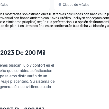
éxico
Ciudad de México
es mostradas son estimaciones ilustrativas calculadas con base en un pla
.5% anual con financiamiento con Kavak Crédito. Incluyen conceptos como 
 o eliminarse (si aplica) según tus preferencias. La opción de financiam
es del plan. Los términos finales se confirmarán tras dicha validación y 
 2023 De 200 Mil
enes buscan lujo y confort en el
seño que combina sofisticación
 pasajeros disfrutarán de un
viaje placentero. Su sistema de
 generación, convirtiendo cada
s un símbolo de estilo, sino que
ave, ideal para quienes valoran
eda atrás, ya que está equipado
es, lo que brinda tranquilidad