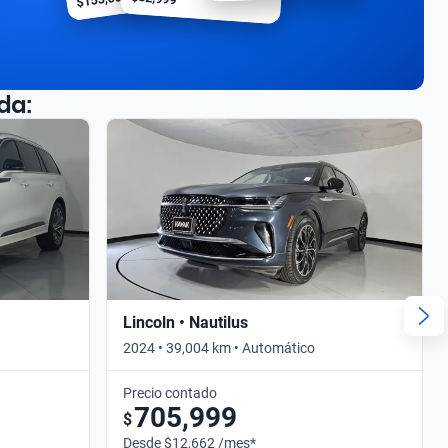
da:
Lincoln • Nautilus
2024 • 39,004 km • Automático
Precio contado
705,999
$
Desde $12,662 /mes*