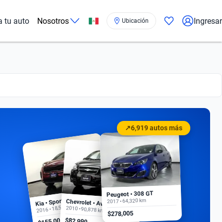
a tu auto
Nosotros
Ingresar
Ubicación
↗
6,919 autos más
Peugeot • 308 GT
Kia • Sportage EX
2017 • 64,320 km
Chevrolet • Aveo
2016 • 18,500 km
2010 • 90,878 km
$278,005
$155,000
$82,999