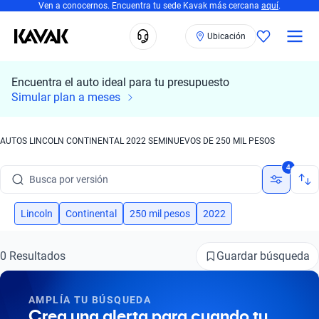
Ven a conocernos. Encuentra tu sede Kavak más cercana
aquí
.
Ubicación
Encuentra el auto ideal para tu presupuesto
Busca por marca
Simular plan a meses
Busca por modelo
AUTOS LINCOLN CONTINENTAL 2022 SEMINUEVOS DE 250 MIL PESOS
Busca por versión
4
Busca por año
Busca por marca
Lincoln
Continental
250 mil pesos
2022
Busca por modelo
Guardar búsqueda
0 Resultados
Busca por versión
AMPLÍA TU BÚSQUEDA
Busca por año
Crea una alerta para cuando tu