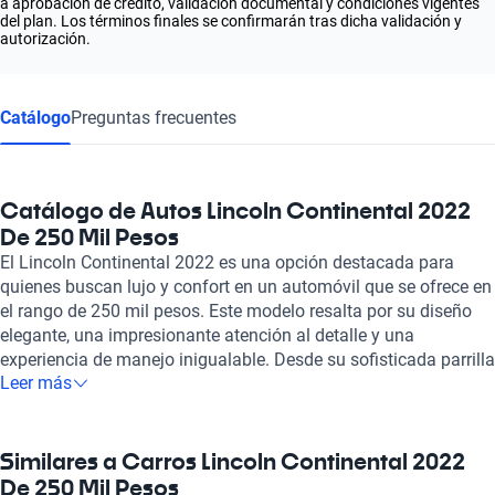
a aprobación de crédito, validación documental y condiciones vigentes
del plan. Los términos finales se confirmarán tras dicha validación y
autorización.
Catálogo
Preguntas frecuentes
Catálogo de Autos Lincoln Continental 2022
De 250 Mil Pesos
El Lincoln Continental 2022 es una opción destacada para
quienes buscan lujo y confort en un automóvil que se ofrece en
el rango de 250 mil pesos. Este modelo resalta por su diseño
elegante, una impresionante atención al detalle y una
experiencia de manejo inigualable. Desde su sofisticada parrilla
Leer más
frontal hasta el espacioso interior, el Continental 2022 evoca un
sentido de prestigio y estilo. Equipado con tecnología de punta
y un sistema de infoentretenimiento intuitivo, cada viaje se
convierte en una experiencia placentera y conectada. En Kavak,
Similares a Carros Lincoln Continental 2022
te garantizamos que todos nuestros vehículos, incluido el
De 250 Mil Pesos