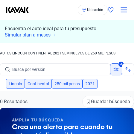
Ubicación
Encuentra el auto ideal para tu presupuesto
Simular plan a meses
Busca por marca
Busca por modelo
AUTOS LINCOLN CONTINENTAL 2021 SEMINUEVOS DE 250 MIL PESOS
Busca por versión
4
Busca por año
Lincoln
Continental
250 mil pesos
2021
Busca por marca
Busca por modelo
Guardar búsqueda
0 Resultados
Busca por versión
AMPLÍA TU BÚSQUEDA
Crea una alerta para cuando tu
Busca por año