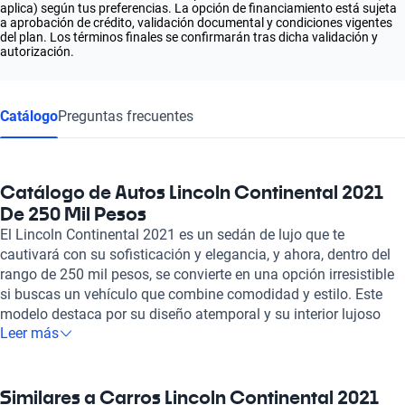
aplica) según tus preferencias. La opción de financiamiento está sujeta
a aprobación de crédito, validación documental y condiciones vigentes
del plan. Los términos finales se confirmarán tras dicha validación y
autorización.
Catálogo
Preguntas frecuentes
Catálogo de Autos Lincoln Continental 2021
De 250 Mil Pesos
El Lincoln Continental 2021 es un sedán de lujo que te
cautivará con su sofisticación y elegancia, y ahora, dentro del
rango de 250 mil pesos, se convierte en una opción irresistible
si buscas un vehículo que combine comodidad y estilo. Este
modelo destaca por su diseño atemporal y su interior lujoso
Leer más
que ofrece materiales de primera calidad y tecnología
avanzada, brindando una experiencia de manejo excepcional.
La suavidad de su suspensión y la potencia de su motor
garantizan un desplazamiento placentero, ideal para viajes
Similares a Carros Lincoln Continental 2021