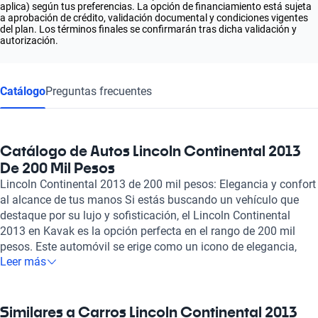
aplica) según tus preferencias. La opción de financiamiento está sujeta
a aprobación de crédito, validación documental y condiciones vigentes
del plan. Los términos finales se confirmarán tras dicha validación y
autorización.
Catálogo
Preguntas frecuentes
Catálogo de Autos Lincoln Continental 2013
De 200 Mil Pesos
Lincoln Continental 2013 de 200 mil pesos: Elegancia y confort
al alcance de tus manos Si estás buscando un vehículo que
destaque por su lujo y sofisticación, el Lincoln Continental
2013 en Kavak es la opción perfecta en el rango de 200 mil
pesos. Este automóvil se erige como un icono de elegancia,
Leer más
ofreciendo un diseño exterior imponente y un interior que
combina materiales de alta calidad con tecnología avanzada.
Sus amplios espacios y asientos cómodos garantizan un viaje
placentero, ya sea en trayectos cortos o largos. Además de su
Similares a Carros Lincoln Continental 2013