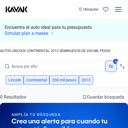
Ubicación
Encuentra el auto ideal para tu presupuesto
Busca por marca
Simular plan a meses
Busca por modelo
AUTOS LINCOLN CONTINENTAL 2013 SEMINUEVOS DE 200 MIL PESOS
Busca por versión
4
Busca por año
Busca por marca
Lincoln
Continental
200 mil pesos
2013
Busca por modelo
Guardar búsqueda
0 Resultados
Busca por versión
AMPLÍA TU BÚSQUEDA
Busca por año
Crea una alerta para cuando tu