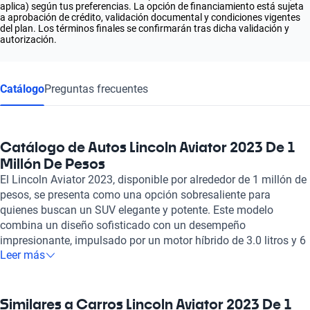
aplica) según tus preferencias. La opción de financiamiento está sujeta
a aprobación de crédito, validación documental y condiciones vigentes
del plan. Los términos finales se confirmarán tras dicha validación y
autorización.
Catálogo
Preguntas frecuentes
Catálogo de Autos Lincoln Aviator 2023 De 1
Millón De Pesos
El Lincoln Aviator 2023, disponible por alrededor de 1 millón de
pesos, se presenta como una opción sobresaliente para
quienes buscan un SUV elegante y potente. Este modelo
combina un diseño sofisticado con un desempeño
impresionante, impulsado por un motor híbrido de 3.0 litros y 6
Leer más
cilindros que ofrece hasta 494 caballos de fuerza. Su interior
está confeccionado con materiales de alta calidad, como el
cuero, y cuenta con capacidad para seis pasajeros, lo que lo
convierte en una opción perfecta para familias o quienes
Similares a Carros Lincoln Aviator 2023 De 1