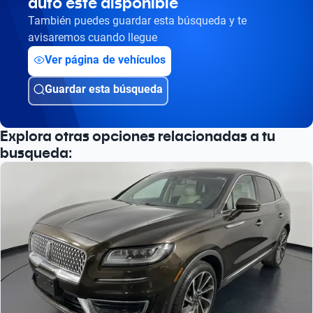
auto esté disponible
Busca por versión
También puedes guardar esta búsqueda y te
Busca por año
avisaremos cuando llegue
Ver página de vehículos
Guardar esta búsqueda
Explora otras opciones relacionadas a tu
busqueda: