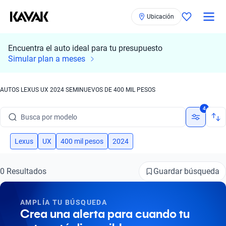
Busca por marca
Ubicación
Busca por modelo
Encuentra el auto ideal para tu presupuesto
Busca por versión
Simular plan a meses
Busca por año
AUTOS LEXUS UX 2024 SEMINUEVOS DE 400 MIL PESOS
Busca por marca
4
Busca por modelo
Busca por versión
Lexus
UX
400 mil pesos
2024
Busca por año
Guardar búsqueda
0 Resultados
AMPLÍA TU BÚSQUEDA
Crea una alerta para cuando tu