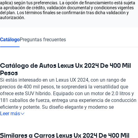
aplica) según tus preferencias. La opción de financiamiento está sujeta
a aprobación de crédito, validación documental y condiciones vigentes
del plan. Los términos finales se confirmarán tras dicha validación y
autorización.
Catálogo
Preguntas frecuentes
Catálogo de Autos Lexus Ux 2024 De 400 Mil
Pesos
Si estás interesado en un Lexus UX 2024, con un rango de
precios de 400 mil pesos, te sorprenderá la versatilidad que
ofrece este SUV híbrido. Equipado con un motor de 2.0 litros y
181 caballos de fuerza, entrega una experiencia de conducción
eficiente y potente. Su diseño elegante y moderno se
Leer más
complementa con un interior lujoso, donde los asientos de piel
ofrecen comodidad y estilo para ti y tus acompañantes, con
capacidad para cinco personas. La tecnología es otro de los
puntos destacados del Lexus UX 2024. Con integración móvil a
Similares a Carros Lexus Ux 2024 De 400 Mil