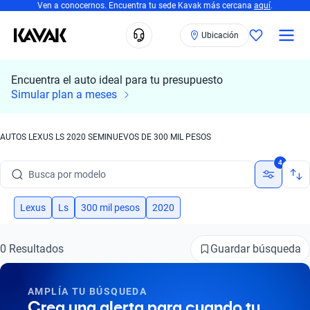
Ven a conocernos. Encuentra tu sede Kavak más cercana
aquí
.
Ubicación
Encuentra el auto ideal para tu presupuesto
Simular plan a meses
AUTOS LEXUS LS 2020 SEMINUEVOS DE 300 MIL PESOS
Busca por marca
4
Busca por modelo
Busca por versión
Lexus
Ls
300 mil pesos
2020
Busca por año
Guardar búsqueda
0 Resultados
Busca por marca
AMPLÍA TU BÚSQUEDA
Busca por modelo
Crea una alerta para cuando tu