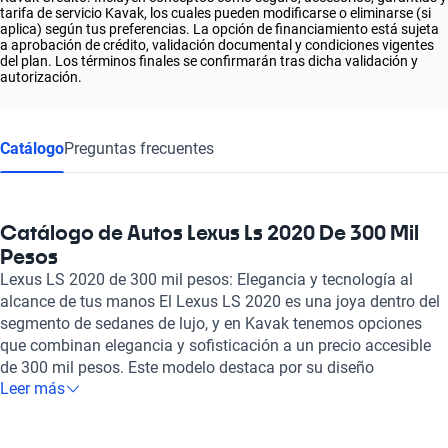
tarifa de servicio Kavak, los cuales pueden modificarse o eliminarse (si
aplica) según tus preferencias. La opción de financiamiento está sujeta
a aprobación de crédito, validación documental y condiciones vigentes
del plan. Los términos finales se confirmarán tras dicha validación y
autorización.
Catálogo
Preguntas frecuentes
Catálogo de Autos Lexus Ls 2020 De 300 Mil
Pesos
Lexus LS 2020 de 300 mil pesos: Elegancia y tecnología al
alcance de tus manos El Lexus LS 2020 es una joya dentro del
segmento de sedanes de lujo, y en Kavak tenemos opciones
que combinan elegancia y sofisticación a un precio accesible
de 300 mil pesos. Este modelo destaca por su diseño
Leer más
imponente y aerodinámico, que no solo refleja un estilo
moderno, sino que también mejora su rendimiento en carretera.
Equipado con un potente motor, el LS 2020 ofrece una