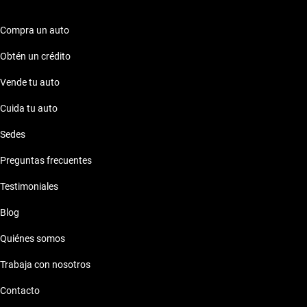
encuentra tu próximo vehículo, respaldado por la confianza y el
soporte postventa que solo Kavak puede ofrecerte.
Compra un auto
Obtén un crédito
Vende tu auto
Cuida tu auto
Sedes
Preguntas frecuentes
Testimoniales
Blog
Quiénes somos
Trabaja con nosotros
Contacto