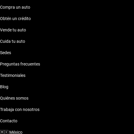
opciones que también ofrecen calidad y desempeño
sobresaliente. En Kavak, estamos listos para ayudarte a
Compra un auto
encontrar el auto de tus sueños.
Obtén un crédito
Vende tu auto
Cuida tu auto
Sedes
Preguntas frecuentes
Testimoniales
Blog
Quiénes somos
Trabaja con nosotros
Contacto
🇲🇽
México