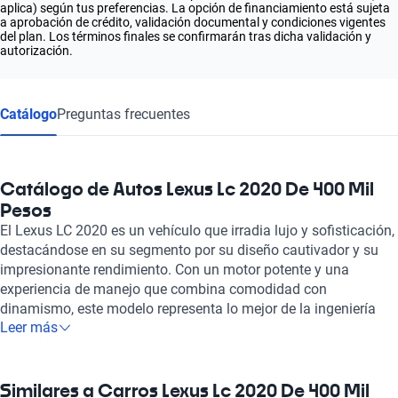
aplica) según tus preferencias. La opción de financiamiento está sujeta
a aprobación de crédito, validación documental y condiciones vigentes
del plan. Los términos finales se confirmarán tras dicha validación y
autorización.
Catálogo
Preguntas frecuentes
Catálogo de Autos Lexus Lc 2020 De 400 Mil
Pesos
El Lexus LC 2020 es un vehículo que irradia lujo y sofisticación,
destacándose en su segmento por su diseño cautivador y su
impresionante rendimiento. Con un motor potente y una
experiencia de manejo que combina comodidad con
dinamismo, este modelo representa lo mejor de la ingeniería
Leer más
automotriz. Su interior está meticulosamente diseñado,
ofreciendo materiales de alta calidad y un sistema de
infotainment intuitivo que asegura que cada viaje sea un
placer. Además, el Lexus LC 2020 se caracteriza por su
Similares a Carros Lexus Lc 2020 De 400 Mil