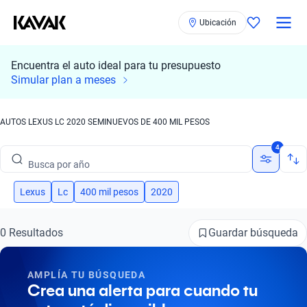
Ubicación
Encuentra el auto ideal para tu presupuesto
Busca por marca
Simular plan a meses
Busca por modelo
AUTOS LEXUS LC 2020 SEMINUEVOS DE 400 MIL PESOS
Busca por versión
4
Busca por año
Busca por marca
Lexus
Lc
400 mil pesos
2020
Busca por modelo
Guardar búsqueda
0 Resultados
Busca por versión
AMPLÍA TU BÚSQUEDA
Busca por año
Crea una alerta para cuando tu