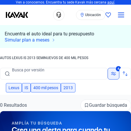
Ven a conocernos. Encuentra tu sede Kavak más cercana
aquí
.
Ubicación
Encuentra el auto ideal para tu presupuesto
Busca por marca
Simular plan a meses
Busca por modelo
AUTOS LEXUS IS 2013 SEMINUEVOS DE 400 MIL PESOS
Busca por versión
4
Busca por año
Busca por marca
Lexus
IS
400 mil pesos
2013
Busca por modelo
Guardar búsqueda
0 Resultados
Busca por versión
AMPLÍA TU BÚSQUEDA
Busca por año
Crea una alerta para cuando tu