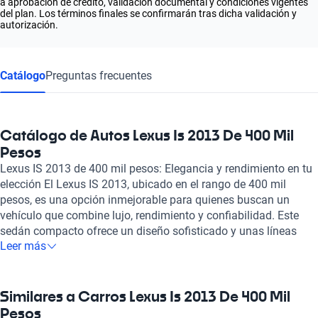
a aprobación de crédito, validación documental y condiciones vigentes
del plan. Los términos finales se confirmarán tras dicha validación y
autorización.
Catálogo
Preguntas frecuentes
Catálogo de Autos Lexus Is 2013 De 400 Mil
Pesos
Lexus IS 2013 de 400 mil pesos: Elegancia y rendimiento en tu
elección El Lexus IS 2013, ubicado en el rango de 400 mil
pesos, es una opción inmejorable para quienes buscan un
vehículo que combine lujo, rendimiento y confiabilidad. Este
sedán compacto ofrece un diseño sofisticado y unas líneas
Leer más
aerodinámicas que no solo captan la atención, sino que
también mejoran su rendimiento en carretera. La experiencia de
conducción es excepcional, gracias a su gestión precisa y una
suspensión bien calibrada, permitiendo un manejo ágil en
Similares a Carros Lexus Is 2013 De 400 Mil
entornos urbanos y una estabilidad notable en carretera. En
Pesos