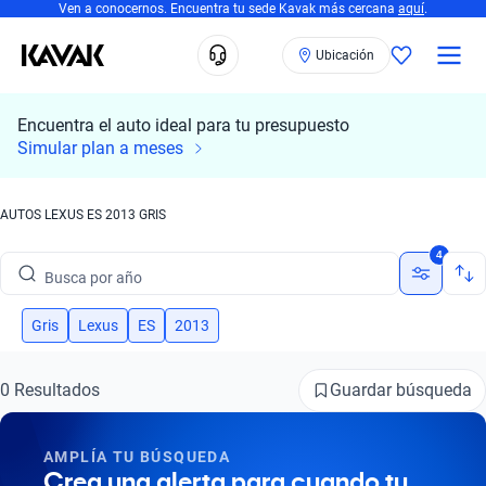
Ven a conocernos. Encuentra tu sede Kavak más cercana
aquí
.
Ubicación
Encuentra el auto ideal para tu presupuesto
Busca por marca
Simular plan a meses
Busca por modelo
AUTOS LEXUS ES 2013 GRIS
Busca por versión
4
Busca por año
Busca por marca
Gris
Lexus
ES
2013
Busca por modelo
Guardar búsqueda
0 Resultados
Busca por versión
AMPLÍA TU BÚSQUEDA
Busca por año
Crea una alerta para cuando tu