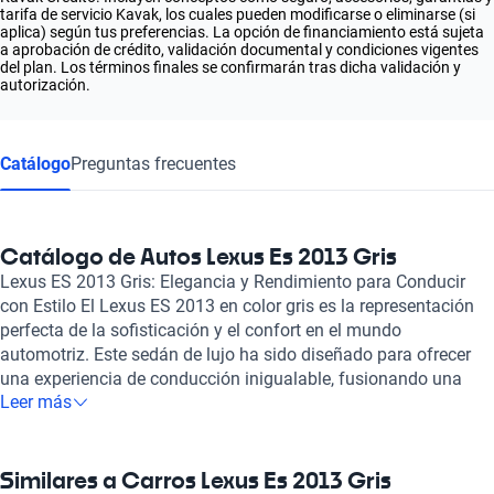
tarifa de servicio Kavak, los cuales pueden modificarse o eliminarse (si
aplica) según tus preferencias. La opción de financiamiento está sujeta
a aprobación de crédito, validación documental y condiciones vigentes
del plan. Los términos finales se confirmarán tras dicha validación y
autorización.
Catálogo
Preguntas frecuentes
Catálogo de Autos Lexus Es 2013 Gris
Lexus ES 2013 Gris: Elegancia y Rendimiento para Conducir
con Estilo El Lexus ES 2013 en color gris es la representación
perfecta de la sofisticación y el confort en el mundo
automotriz. Este sedán de lujo ha sido diseñado para ofrecer
una experiencia de conducción inigualable, fusionando una
Leer más
estética refinada con un rendimiento excepcional. Su diseño
exterior, que resalta gracias a su acabado en gris, emana
modernidad y clase, haciendo de este modelo una elección
destacada para quienes buscan distinción en cada trayecto.
Similares a Carros Lexus Es 2013 Gris