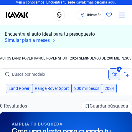
Ven a conocernos. Encuentra tu sede Kavak más cercana
aquí
.
Ubicación
Encuentra el auto ideal para tu presupuesto
Simular plan a meses
AUTOS LAND ROVER RANGE ROVER SPORT 2024 SEMINUEVOS DE 200 MIL PESOS
Busca por marca
4
Busca por modelo
Busca por versión
Land Rover
Range Rover Sport
200 mil pesos
2024
Busca por año
Guardar búsqueda
0 Resultados
Busca por marca
AMPLÍA TU BÚSQUEDA
Busca por modelo
Crea una alerta para cuando tu