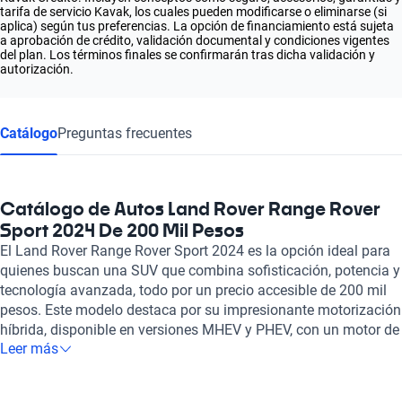
tarifa de servicio Kavak, los cuales pueden modificarse o eliminarse (si
aplica) según tus preferencias. La opción de financiamiento está sujeta
a aprobación de crédito, validación documental y condiciones vigentes
del plan. Los términos finales se confirmarán tras dicha validación y
autorización.
Catálogo
Preguntas frecuentes
Catálogo de Autos Land Rover Range Rover
Sport 2024 De 200 Mil Pesos
El Land Rover Range Rover Sport 2024 es la opción ideal para
quienes buscan una SUV que combina sofisticación, potencia y
tecnología avanzada, todo por un precio accesible de 200 mil
pesos. Este modelo destaca por su impresionante motorización
híbrida, disponible en versiones MHEV y PHEV, con un motor de
Leer más
3.0 litros y seis cilindros que entrega entre 400 y 460 caballos
de fuerza. Su rendimiento es excepcional, logrando una
aceleración de 0 a 100 km/h en solo 5.5 a 5.7 segundos, y