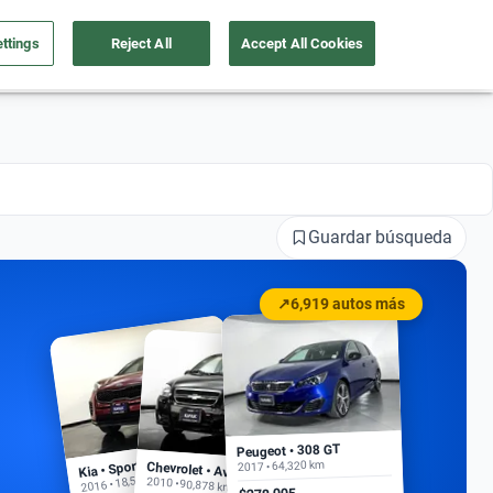
ttings
Reject All
Accept All Cookies
a tu auto
Nosotros
Ingresar
Ubicación
Guardar búsqueda
↗
6,919 autos más
Peugeot • 308 GT
Kia • Sportage EX
2017 • 64,320 km
Chevrolet • Aveo
2016 • 18,500 km
2010 • 90,878 km