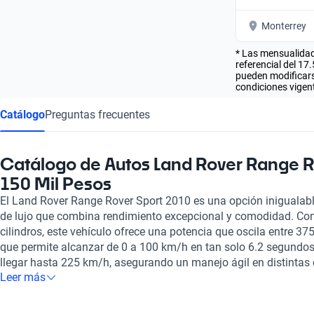
Monterrey
* Las mensualidad
referencial del 17
pueden modificarse
condiciones vigent
Catálogo
Preguntas frecuentes
Catálogo de Autos Land Rover Range R
150 Mil Pesos
El Land Rover Range Rover Sport 2010 es una opción inigualab
de lujo que combina rendimiento excepcional y comodidad. Con 
cilindros, este vehículo ofrece una potencia que oscila entre 375
que permite alcanzar de 0 a 100 km/h en tan solo 6.2 segundo
llegar hasta 225 km/h, asegurando un manejo ágil en distintas co
Leer más
forrado en cuero, brinda un ambiente sofisticado y acogedor, id
Además, el Range Rover Sport cuenta con un techo panorámico
habitáculo, creando una experiencia de conducción única. Su s