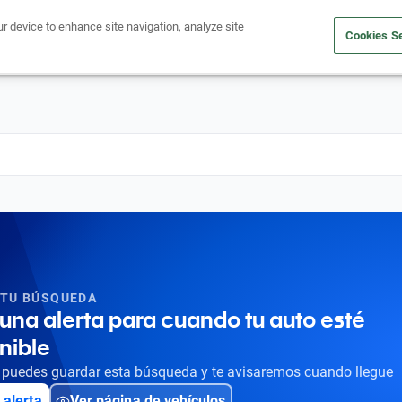
ur device to enhance site navigation, analyze site
Cookies Se
Obtén un crédito
Compra un auto
Vende tu auto
Cuid
 TU BÚSQUEDA
una alerta para cuando tu auto esté
nible
puedes guardar esta búsqueda y te avisaremos cuando llegue
 alerta
Ver página de vehículos