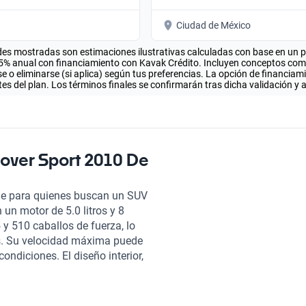
Ciudad de México
es mostradas son estimaciones ilustrativas calculadas con base en un pla
.5% anual con financiamiento con Kavak Crédito. Incluyen conceptos como 
 o eliminarse (si aplica) según tus preferencias. La opción de financiam
es del plan. Los términos finales se confirmarán tras dicha validación y 
over Sport 2010 De
le para quienes buscan un SUV
un motor de 5.0 litros y 8
 y 510 caballos de fuerza, lo
s. Su velocidad máxima puede
ndiciones. El diseño interior,
eal para cinco pasajeros.
 que aporta luminosidad al
istema de transmisión