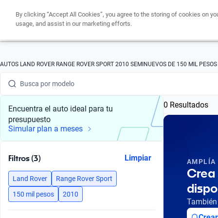
By clicking “Accept All Cookies”, you agree to the storing of cookies on yo
usage, and assist in our marketing efforts.
Busca por marca
AUTOS LAND ROVER RANGE ROVER SPORT 2010 SEMINUEVOS DE 150 MIL PESOS
Busca por modelo
0 Resultados
Busca por versión
Encuentra el auto ideal para tu
presupuesto
Busca por año
Simular plan a meses
Busca por marca
Filtros (3)
Limpiar
AMPLÍA
Busca por modelo
Crea 
Land Rover
Range Rover Sport
dispo
Busca por versión
150 mil pesos
2010
También 
Busca por año
Crear