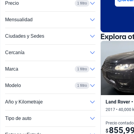
Precio
1 filtro
Mensualidad
Explora o
Ciudades y Sedes
Cercanía
Marca
1 filtro
Modelo
1 filtro
Range Rover Evoque
Land Rover •
Año y Kilometraje
2017 • 40,000 
Tipo de auto
Precio contado
855,9
$