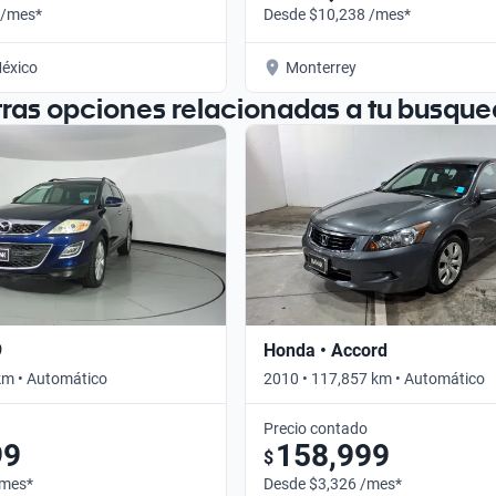
 /mes*
Desde $10,238 /mes*
éxico
Monterrey
tras opciones relacionadas a tu busque
9
Honda • Accord
km • Automático
2010 • 117,857 km • Automático
Precio contado
99
158,999
$
/mes*
Desde $3,326 /mes*