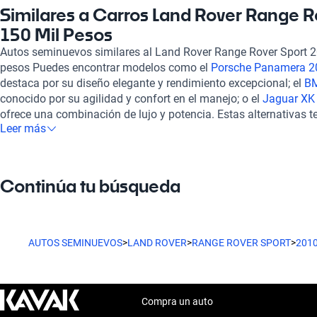
automática y el autonomía de hasta 625 km hacen de este mod
Similares a Carros Land Rover Range R
para largos viajes. En Kavak, nos aseguramos de que cada vehí
150 Mil Pesos
estándares de calidad. Todos nuestros vehículos pasan por una
Autos seminuevos similares al Land Rover Range Rover Sport 2
240 puntos, garantizando su estado mecánico y estético. Ofre
pesos Puedes encontrar modelos como el
Porsche Panamera 20
flexibles y la posibilidad de contratar una garantía extendida p
destaca por su diseño elegante y rendimiento excepcional; el
BM
experiencia de compra es completamente en línea y contamos 
conocido por su agilidad y confort en el manejo; o el
Jaguar XK 
resolver cualquier duda. Si consideras otras opciones similares 
ofrece una combinación de lujo y potencia. Estas alternativas te
te recomendamos explorar el
Renault Koleos 2010 de 150 mil p
Leer más
opciones dentro de tu presupuesto, manteniendo la calidad y 
150 mil pesos
, y el
Volkswagen Jetta 2010 de 150 mil pesos
. E
vehículo similar al Land Rover Range Rover Sport 2010.
encuentra el vehículo que se adapte a tu estilo de vida con la c
Kavak puede ofrecerte.
Continúa tu búsqueda
AUTOS SEMINUEVOS
>
LAND ROVER
>
RANGE ROVER SPORT
>
201
Compra un auto