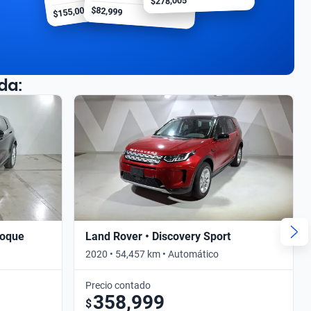
$278,005
$155,000
$82,999
da:
voque
Land Rover • Discovery Sport
2020 • 54,457 km • Automático
Precio contado
358,999
$