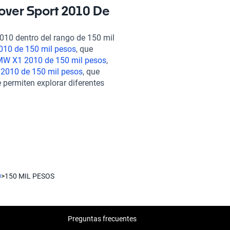
elo una opción conveniente
over Sport 2010 De
culo cumple con altos
 rigurosa inspección de más de
010 dentro del rango de 150 mil
cemos planes de financiamiento
10 de 150 mil pesos
, que
ara mayor tranquilidad. Nuestra
W X1 2010 de 150 mil pesos
,
con soporte postventa para
2010 de 150 mil pesos
, que
dentro de este rango de precio,
 permiten explorar diferentes
esos
, el
Chevrolet Cruze 2010 de
el desempeño que esperas de un
xplora nuestro catálogo y
onfianza y garantía que solo
0
>
150 MIL PESOS
Preguntas frecuentes