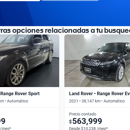
tras opciones relacionadas a tu busque
 Range Rover Sport
Land Rover • Range Rover E
km • Automático
2021 • 38,147 km • Automático
Precio contado
99
563,999
$
 /mes*
Desde $10,238 /mes*