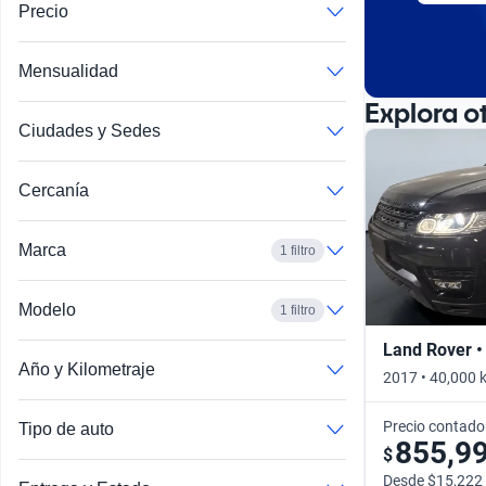
Precio
Mensualidad
Explora o
Ciudades y Sedes
Cercanía
Marca
1 filtro
Modelo
1 filtro
Land Rover •
Range Rover Evoque
Año y Kilometraje
2017 • 40,000 
Precio contado
Tipo de auto
855,9
$
Desde $15,222