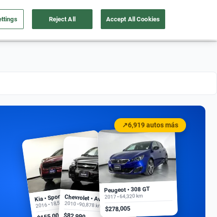
ttings
Reject All
Accept All Cookies
a tu auto
Nosotros
Ingresar
Ubicación
↗
6,919 autos más
Peugeot • 308 GT
Kia • Sportage EX
2017 • 64,320 km
Chevrolet • Aveo
2016 • 18,500 km
2010 • 90,878 km
$278,005
$155,000
$82,999