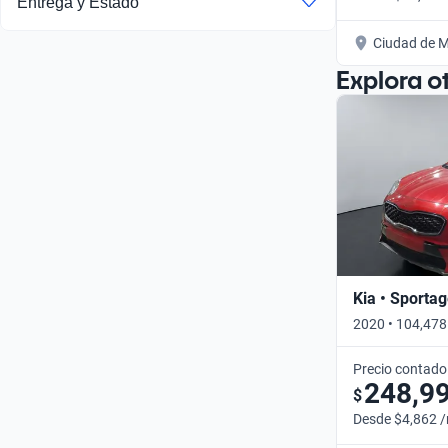
Entrega y Estado
Ciudad de M
Explora o
Kia • Sporta
2020 • 104,478
Precio contado
248,9
$
Desde $4,862 