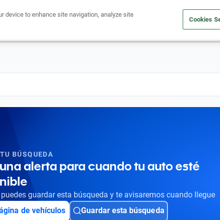
ur device to enhance site navigation, analyze site
Cookies Se
Obtén un crédito
Compra un auto
Vende tu auto
Cuid
 TU BÚSQUEDA
una alerta para cuando tu auto esté
nible
puedes guardar esta búsqueda y te avisaremos cuando llegue
ágina de vehículos
Guardar esta búsqueda