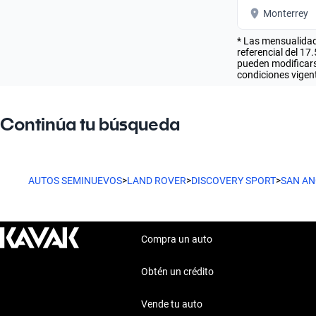
Monterrey
* Las mensualidad
referencial del 17
pueden modificarse
condiciones vigent
Continúa tu búsqueda
AUTOS SEMINUEVOS
>
LAND ROVER
>
DISCOVERY SPORT
>
SAN AN
Compra un auto
Obtén un crédito
Vende tu auto