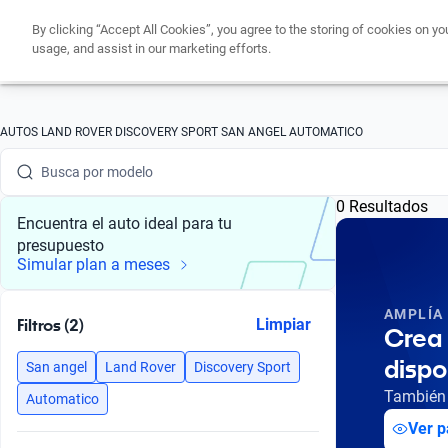
By clicking “Accept All Cookies”, you agree to the storing of cookies on yo
usage, and assist in our marketing efforts.
Busca por marca
AUTOS LAND ROVER DISCOVERY SPORT SAN ANGEL AUTOMATICO
Busca por modelo
0 Resultados
Busca por versión
Encuentra el auto ideal para tu
presupuesto
Busca por año
Simular plan a meses
Busca por marca
AMPLÍA
Filtros (2)
Limpiar
Crea 
Busca por modelo
dispo
San angel
Land Rover
Discovery Sport
Busca por versión
También 
Automatico
Ver p
Busca por año