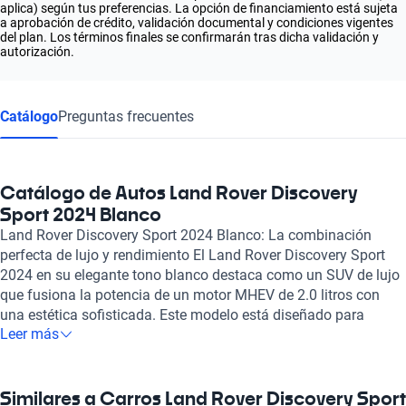
aplica) según tus preferencias. La opción de financiamiento está sujeta
a aprobación de crédito, validación documental y condiciones vigentes
del plan. Los términos finales se confirmarán tras dicha validación y
autorización.
Catálogo
Preguntas frecuentes
Catálogo de Autos Land Rover Discovery
Sport 2024 Blanco
Land Rover Discovery Sport 2024 Blanco: La combinación
perfecta de lujo y rendimiento El Land Rover Discovery Sport
2024 en su elegante tono blanco destaca como un SUV de lujo
que fusiona la potencia de un motor MHEV de 2.0 litros con
una estética sofisticada. Este modelo está diseñado para
Leer más
aquellos que buscan estilo y comodidad, con un interior que
ofrece asientos de cuero que acogen a cinco pasajeros con un
nivel de confort sin igual. Su motorización, que entrega entre
200 y 249 caballos de fuerza, asegura una aceleración de 0 a
Similares a Carros Land Rover Discovery Sport