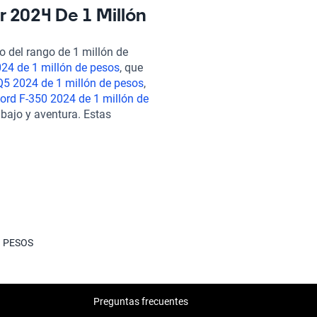
eriencia de manejo más segura
r 2024 De 1 Millón
L/100 km, se hace notar su
m. Comprar un vehículo en
 del rango de 1 millón de
ínea, con la seguridad de que
024 de 1 millón de pesos
, que
rigurosa inspección de más de
Q5 2024 de 1 millón de pesos
,
bles y la posibilidad de
ord F-350 2024 de 1 millón de
 explorar más opciones,
abajo y aventura. Estas
scalade 2024 de 1 millón de
compararse con las del Land-
Kavak, adquiere el vehículo que
 de elegir un seminuevo que se
N PESOS
Preguntas frecuentes