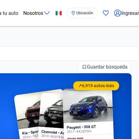
a tu auto
Nosotros
Ingresar
Ubicación
Guardar búsqueda
↗
6,919 autos más
Peugeot • 308 GT
Kia • Sportage EX
2017 • 64,320 km
Chevrolet • Aveo
2016 • 18,500 km
2010 • 90,878 km