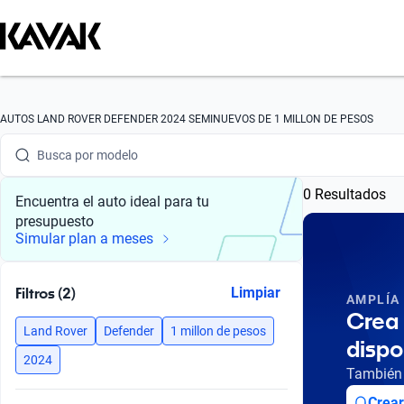
Busca por marca
AUTOS LAND ROVER DEFENDER 2024 SEMINUEVOS DE 1 MILLON DE PESOS
Busca por modelo
0 Resultados
Busca por versión
Encuentra el auto ideal para tu
presupuesto
Busca por año
Simular plan a meses
Busca por marca
Filtros (2)
Limpiar
AMPLÍA
Busca por modelo
Crea 
Land Rover
Defender
1 millon de pesos
dispo
Busca por versión
2024
También 
Busca por año
Crear