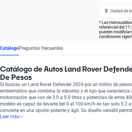
Ciudad de M
* Las mensualidad
referencial del 17
pueden modificarse
condiciones vigent
Catálogo
Preguntas frecuentes
Catálogo de Autos Land Rover Defende
De Pesos
Si buscas un Land Rover Defender 2024 por un millón de pesos
emblemático que combina la robustez y el lujo que caracteriza
motorización que van de 3.0 a 5.0 litros y potencias de entre 40
modelo es capaz de llevarte del 0 al 100 km/h en tan solo 5.2 a
convierte en una opción potente y ágil. Su diseño versátil permi
Leer más
con asientos de cuero, brindando un sentido de confort y sofist
queda atrás, ya que cuenta con integración para Apple CarPlay 
disfrutar de tus aplicaciones favoritas mientras conduces. Adi