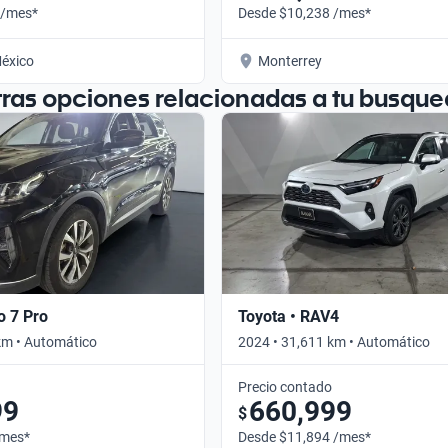
 /mes*
Desde $10,238 /mes*
éxico
Monterrey
tras opciones relacionadas a tu busque
o 7 Pro
Toyota • RAV4
km • Automático
2024 • 31,611 km • Automático
Precio contado
99
660,999
$
/mes*
Desde $11,894 /mes*