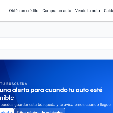
Obtén un crédito
Compra un auto
Vende tu auto
Cuid
 TU BÚSQUEDA
una alerta para cuando tu auto esté
nible
puedes guardar esta búsqueda y te avisaremos cuando llegue
 alerta
Ver página de vehículos