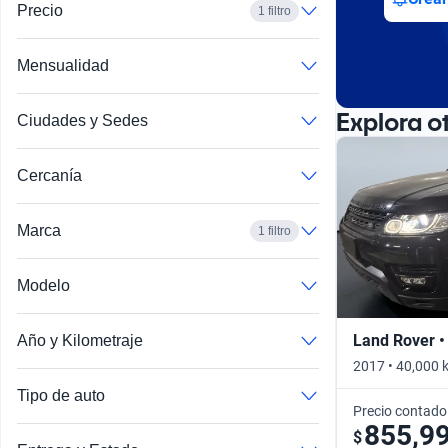
Precio
1 filtro
Mensualidad
Explora o
Ciudades y Sedes
Cercanía
Marca
1 filtro
Modelo
Range Rover Evoque
Land Rover •
Año y Kilometraje
2017 • 40,000 
Tipo de auto
Precio contado
855,9
$