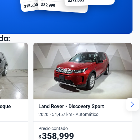
$278,005
$155,000
$82,999
da:
voque
Land Rover • Discovery Sport
2020 • 54,457 km • Automático
Precio contado
358,999
$