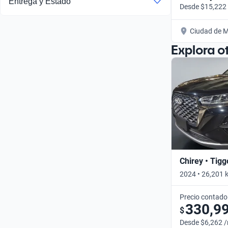
Entrega y Estado
Desde $15,222
Ciudad de M
Explora o
Chirey • Tigg
2024 • 26,201 
Precio contado
330,9
$
Desde $6,262 