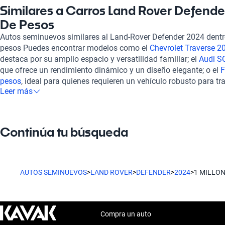
sensores y cámaras para estacionamiento proporciona una exp
Similares a Carros Land Rover Defende
y sencilla. Con un consumo de combustible de entre 8.6 y 11.0 
De Pesos
eficiencia, complementada con una autonomía de hasta 1044 k
Autos seminuevos similares al Land-Rover Defender 2024 dentro
Kavak significa acceder a una experiencia de compra 100% en l
pesos Puedes encontrar modelos como el
Chevrolet Traverse 2
cada SUV, incluido el Land Rover Defender 2024, pasa por una 
destaca por su amplio espacio y versatilidad familiar; el
Audi S
240 puntos. Además, ofrecemos opciones de financiamiento flexi
que ofrece un rendimiento dinámico y un diseño elegante; o el
F
contratar una garantía extendida para mayor tranquilidad. Para
pesos
, ideal para quienes requieren un vehículo robusto para tr
considera el
Ford Lobo 2024 de 1 millón de pesos
, el
Cadillac E
Leer más
opciones proporcionan características destacadas que pueden 
pesos
, o el
Audi Q3 Sportback 2024 de 1 millón de pesos
. Con 
Rover Defender 2024, ampliando así tus posibilidades a la hora
se adapta a ti con la confianza que mereces.
adapte a tus necesidades.
Continúa tu búsqueda
AUTOS SEMINUEVOS
>
LAND ROVER
>
DEFENDER
>
2024
>
1 MILLO
Compra un auto