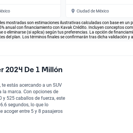
éxico
Ciudad de México
es mostradas son estimaciones ilustrativas calculadas con base en un pla
.5% anual con financiamiento con Kavak Crédito. Incluyen conceptos como 
 o eliminarse (si aplica) según tus preferencias. La opción de financiam
es del plan. Los términos finales se confirmarán tras dicha validación y 
r 2024 De 1 Millón
, te estás acercando a un SUV
 a la marca. Con opciones de
0 y 525 caballos de fuerza, este
 6.6 segundos, lo que lo
te acoger entre 5 y 8 pasajeros
icación. La tecnología no se
y Android Auto, permitiéndote
cionalmente, su sistema de