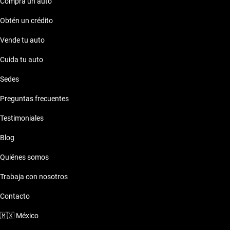
500 mil pesos
. Explora nuestras opciones y encuentra el
Compra un auto
vehículo que se adapte a tu estilo de vida.
Obtén un crédito
Vende tu auto
Cuida tu auto
Sedes
Preguntas frecuentes
Testimoniales
Blog
Quiénes somos
Trabaja con nosotros
Contacto
🇲🇽
México