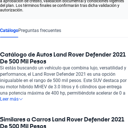
a aprobación de crédito, validación documental y condiciones vigentes
del plan. Los términos finales se confirmarán tras dicha validación y
autorización.
Catálogo
Preguntas frecuentes
Catálogo de Autos Land Rover Defender 2021
De 500 Mil Pesos
Si estás buscando un vehículo que combina lujo, versatilidad y
performance, el Land Rover Defender 2021 es una opción
inigualable en el rango de 500 mil pesos. Este SUV destaca por
su motor híbrido MHEV de 3.0 litros y 6 cilindros que entrega
una potencia máxima de 400 hp, permitiéndote acelerar de 0 a
Leer más
100 km/h en apenas 6.1 segundos, lo que refleja su
impresionante capacidad de respuesta. Con una velocidad
máxima de 191 km/h y un consumo de combustible de 9.6
litros cada 100 km, es ideal tanto para la ciudad como para
Similares a Carros Land Rover Defender 2021
aventuras fuera de la carretera. El interior del Defender está
De 500 Mil Pesos