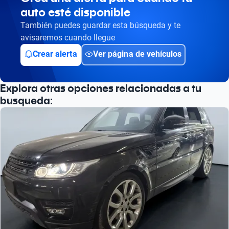
auto esté disponible
Busca por año
También puedes guardar esta búsqueda y te
avisaremos cuando llegue
Crear alerta
Ver página de vehículos
Explora otras opciones relacionadas a tu
busqueda: