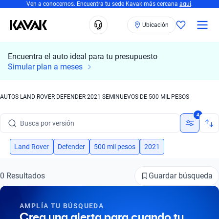
Ven a conocernos. Encuentra tu sede Kavak más cercana
aquí
.
Ubicación
Encuentra el auto ideal para tu presupuesto
Simular plan a meses
Busca por marca
AUTOS LAND ROVER DEFENDER 2021 SEMINUEVOS DE 500 MIL PESOS
Busca por modelo
4
Busca por versión
Busca por año
Land Rover
Defender
500 mil pesos
2021
Busca por marca
Guardar búsqueda
0 Resultados
Busca por modelo
AMPLÍA TU BÚSQUEDA
Busca por versión
Crea una alerta para cuando tu