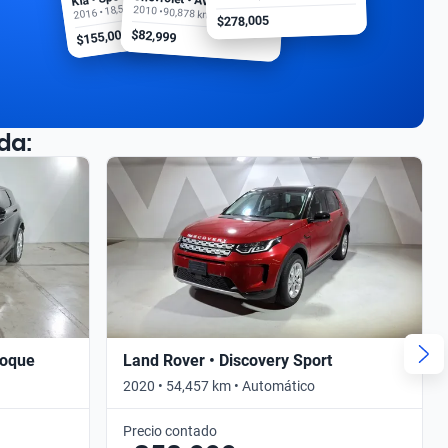
2016 • 18,500 km
2010 • 90,878 km
$278,005
$155,000
$82,999
da:
voque
Land Rover • Discovery Sport
2020 • 54,457 km • Automático
Precio contado