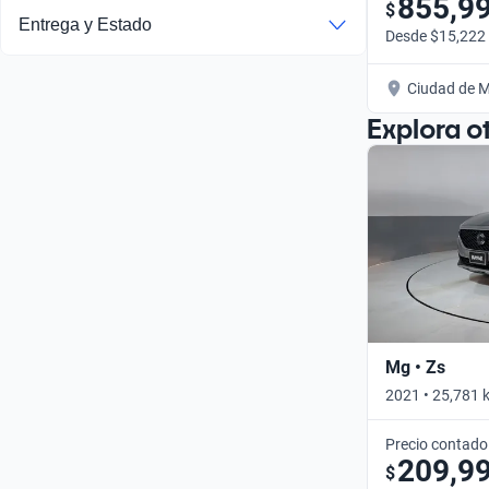
855,9
$
Entrega y Estado
Desde $15,222
Ciudad de M
Explora o
Mg • Zs
2021 • 25,781 
Precio contado
209,9
$