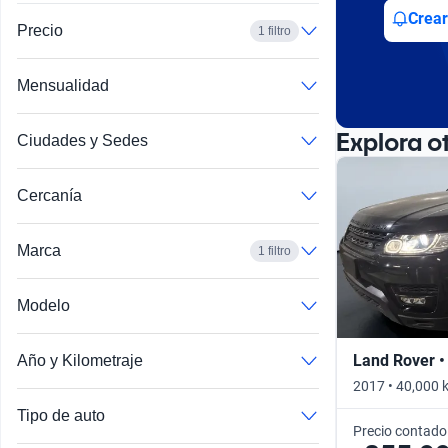
Busca por año
Crear
Precio
1 filtro
Mensualidad
Explora o
Ciudades y Sedes
Cercanía
Marca
1 filtro
Modelo
Range Rover Evoque
Land Rover •
Año y Kilometraje
2017 • 40,000 
Tipo de auto
Precio contado