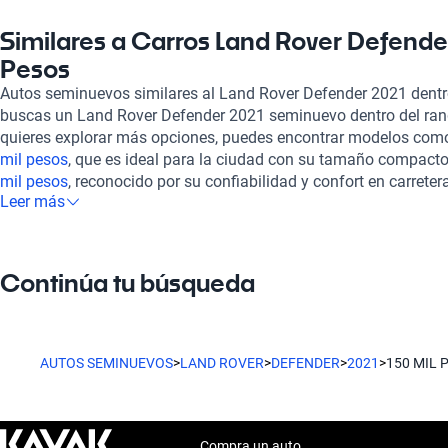
integración de Apple Carplay y Android Auto te permitirá mant
conduces, y los múltiples sensores de estacionamiento, tanto fr
Similares a Carros Land Rover Defende
tus maniobras en espacios reducidos. Kavak adopta un enfoque 
Pesos
garantizando que cada vehículo pase por una rigurosa inspecc
Autos seminuevos similares al Land Rover Defender 2021 dentro
asegurando así su estado mecánico y estético. También ofrec
buscas un Land Rover Defender 2021 seminuevo dentro del rang
financiamiento flexibles y planes de garantía destinados a ada
quieres explorar más opciones, puedes encontrar modelos com
experiencia de compra se realiza completamente en línea, respa
mil pesos
, que es ideal para la ciudad con su tamaño compacto
soporte postventa y la oportunidad de contratar una garantía ex
mil pesos
, reconocido por su confiabilidad y confort en carretera
otros modelos en el mismo rango de precio, te invitamos a cons
Leer más
150 mil pesos
, que combina un manejo ágil con un diseño atract
150 mil pesos
, el
Seat Freetrack 2021 de 150 mil pesos
o el
Dod
características que podrían ser de tu interés, brindándote más 
pesos
. Explora nuestras opciones y encuentra el Land Rover De
presupuesto.
estilo de vida.
Continúa tu búsqueda
AUTOS SEMINUEVOS
>
LAND ROVER
>
DEFENDER
>
2021
>
150 MIL 
Compra un auto