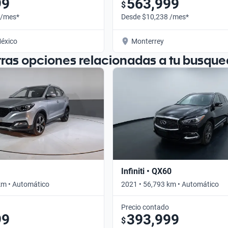
99
563,999
$
 /mes*
Desde $10,238 /mes*
éxico
Monterrey
tras opciones relacionadas a tu busque
Infiniti • QX60
km • Automático
2021 • 56,793 km • Automático
Precio contado
99
393,999
$