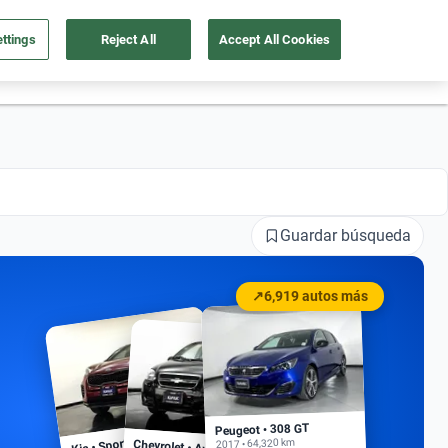
ttings
Reject All
Accept All Cookies
55 4162 9202
os
Ingresar
Ubicación
Guardar búsqueda
↗
6,919 autos más
Peugeot • 308 GT
Kia • Sportage EX
2017 • 64,320 km
Chevrolet • Aveo