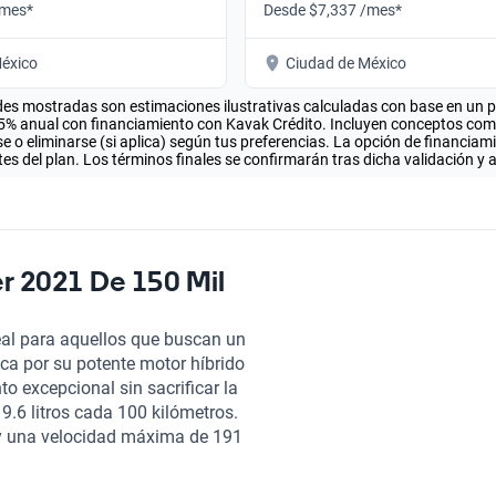
/mes*
Desde $7,337 /mes*
éxico
Ciudad de México
es mostradas son estimaciones ilustrativas calculadas con base en un pla
.5% anual con financiamiento con Kavak Crédito. Incluyen conceptos como 
 o eliminarse (si aplica) según tus preferencias. La opción de financiam
es del plan. Los términos finales se confirmarán tras dicha validación y 
r 2021 De 150 Mil
eal para aquellos que buscan un
aca por su potente motor híbrido
to excepcional sin sacrificar la
.6 litros cada 100 kilómetros.
 y una velocidad máxima de 191
ás, su capacidad para albergar
y lujo en cada viaje. La