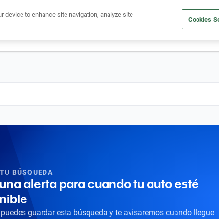
Ven a conocernos. Encuentra tu sede Kavak más cercana
aquí
.
ur device to enhance site navigation, analyze site
Cookies Se
dito
Compra un auto
Vende tu auto
Cuida tu auto
Nosotr
 TU BÚSQUEDA
una alerta para cuando tu auto esté
nible
puedes guardar esta búsqueda y te avisaremos cuando llegue