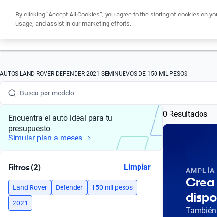
By clicking “Accept All Cookies”, you agree to the storing of cookies on yo
usage, and assist in our marketing efforts.
Obtén un cré
Busca por marca
AUTOS LAND ROVER DEFENDER 2021 SEMINUEVOS DE 150 MIL PESOS
Busca por modelo
0 Resultados
Busca por versión
Encuentra el auto ideal para tu
presupuesto
Busca por año
Simular plan a meses
Busca por marca
Filtros (2)
Limpiar
AMPLÍA
Busca por modelo
Crea 
Land Rover
Defender
150 mil pesos
dispo
Busca por versión
2021
También 