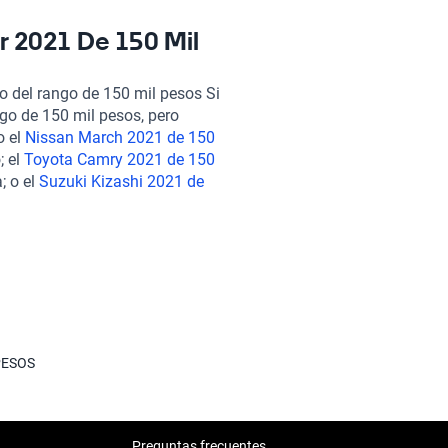
enerte conectado mientras
ente como detrás, facilitarán
r 2021 De 150 Mil
centrado en el cliente,
ión de más de 240 puntos,
 del rango de 150 mil pesos Si
emos opciones de
o de 150 mil pesos, pero
ptarse a tus necesidades. La
o el
Nissan March 2021 de 150
ldada por nuestro servicio de
; el
Toyota Camry 2021 de 150
tendida. Si deseas explorar
; o el
Suzuki Kizashi 2021 de
iderar el
Ford Fusion 2021 de
ivo. Estas alternativas ofrecen
ge Vision 2021 de 150 mil
opciones dentro de tu
fender 2021 que se ajuste a tu
PESOS
Preguntas frecuentes