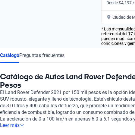
Desde $4,197 
Ciudad de M
* Las mensualidad
referencial del 17
pueden modificarse
condiciones vigent
Catálogo
Preguntas frecuentes
Catálogo de Autos Land Rover Defende
Pesos
El Land Rover Defender 2021 por 150 mil pesos es la opción id
SUV robusto, elegante y lleno de tecnología. Este vehículo dest
de 3.0 litros y 400 caballos de fuerza, que promete un rendimien
eficiencia de combustible, logrando un consumo combinado de 9
La aceleración de 0 a 100 km/h en apenas 6.0 a 6.1 segundos
Leer más
km/h hacen de este modelo una maravilla en la carretera. Adem
de 5 a 6 pasajeros y sus asientos de cuero aseguran comodidad 