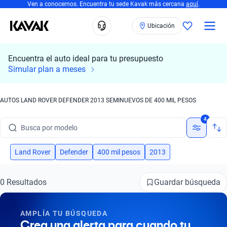
Ven a conocernos. Encuentra tu sede Kavak más cercana
aquí
.
Ubicación
Encuentra el auto ideal para tu presupuesto
Simular plan a meses
AUTOS LAND ROVER DEFENDER 2013 SEMINUEVOS DE 400 MIL PESOS
Busca por marca
4
Busca por modelo
Busca por versión
Land Rover
Defender
400 mil pesos
2013
Busca por año
Guardar búsqueda
0 Resultados
Busca por marca
AMPLÍA TU BÚSQUEDA
Busca por modelo
Crea una alerta para cuando tu