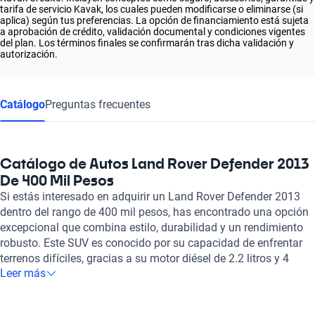
tarifa de servicio Kavak, los cuales pueden modificarse o eliminarse (si
aplica) según tus preferencias. La opción de financiamiento está sujeta
a aprobación de crédito, validación documental y condiciones vigentes
del plan. Los términos finales se confirmarán tras dicha validación y
autorización.
Catálogo
Preguntas frecuentes
Catálogo de Autos Land Rover Defender 2013
De 400 Mil Pesos
Si estás interesado en adquirir un Land Rover Defender 2013
dentro del rango de 400 mil pesos, has encontrado una opción
excepcional que combina estilo, durabilidad y un rendimiento
robusto. Este SUV es conocido por su capacidad de enfrentar
terrenos difíciles, gracias a su motor diésel de 2.2 litros y 4
Leer más
cilindros, que ofrece una potencia máxima de 122 hp. Con un
consumo de combustible de entre 10 y 11.1 litros cada 100 km,
este modelo no solo es potente, sino también relativamente