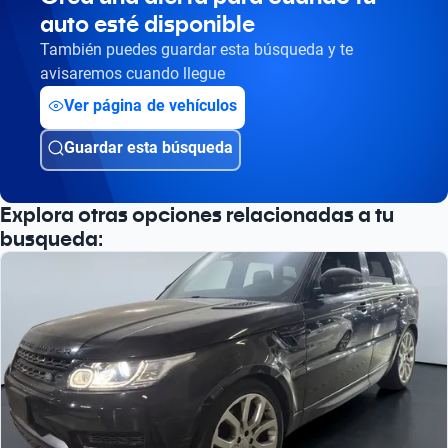
auto esté disponible
Busca por versión
También puedes guardar esta búsqueda y te
Busca por año
avisaremos cuando llegue
Ver página de vehículos
Guardar esta búsqueda
Explora otras opciones relacionadas a tu
busqueda: