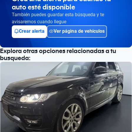
auto esté disponible
Busca por versión
También puedes guardar esta búsqueda y te
Busca por año
avisaremos cuando llegue
Crear alerta
Ver página de vehículos
Explora otras opciones relacionadas a tu
busqueda: