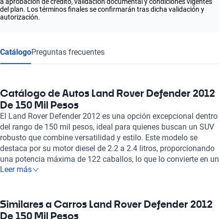
a aprobación de crédito, validación documental y condiciones vigentes
del plan. Los términos finales se confirmarán tras dicha validación y
autorización.
Catálogo
Preguntas frecuentes
Catálogo de Autos Land Rover Defender 2012
De 150 Mil Pesos
El Land Rover Defender 2012 es una opción excepcional dentro
del rango de 150 mil pesos, ideal para quienes buscan un SUV
robusto que combine versatilidad y estilo. Este modelo se
destaca por su motor diesel de 2.2 a 2.4 litros, proporcionando
una potencia máxima de 122 caballos, lo que lo convierte en un
Leer más
vehículo capaz de enfrentar cualquier terreno. Con una
aceleración de 0 a 100 km/h en 15.8 segundos y una velocidad
máxima de 145 km/h, es perfecto para quienes valoran tanto la
aventura como el confort. Con capacidad para 4 a 7 pasajeros
Similares a Carros Land Rover Defender 2012
y asientos de cuero, el Land Rover Defender asegura el máximo
De 150 Mil Pesos