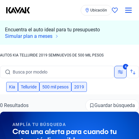
Ubicación
Encuentra el auto ideal para tu presupuesto
Simular plan a meses
AUTOS KIA TELLURIDE 2019 SEMINUEVOS DE 500 MIL PESOS
Busca por marca
4
Busca por modelo
Busca por versión
Kia
Telluride
500 mil pesos
2019
Busca por año
Guardar búsqueda
0 Resultados
Busca por marca
AMPLÍA TU BÚSQUEDA
Busca por modelo
Crea una alerta para cuando tu