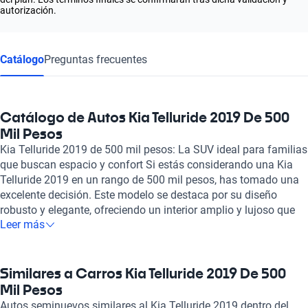
autorización.
Catálogo
Preguntas frecuentes
Catálogo de Autos Kia Telluride 2019 De 500
Mil Pesos
Kia Telluride 2019 de 500 mil pesos: La SUV ideal para familias
que buscan espacio y confort Si estás considerando una Kia
Telluride 2019 en un rango de 500 mil pesos, has tomado una
excelente decisión. Este modelo se destaca por su diseño
robusto y elegante, ofreciendo un interior amplio y lujoso que
Leer más
brinda comodidad a todos los pasajeros. Con capacidad para
hasta ocho personas, es perfecta para aventuras familiares o
viajes largos sin sacrificar el espacio. La Kia Telluride 2019
también es conocida por su tecnología avanzada, que incluye
Similares a Carros Kia Telluride 2019 De 500
un sistema de infoentretenimiento intuitivo y cargadores USB
Mil Pesos
en todas las filas, garantizando que todos estén conectados y
Autos seminuevos similares al Kia Telluride 2019 dentro del