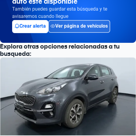
auto esté disponible
Busca por versión
También puedes guardar esta búsqueda y te
Busca por año
avisaremos cuando llegue
Crear alerta
Ver página de vehículos
Explora otras opciones relacionadas a tu
busqueda: