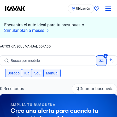
Ubicación
Encuentra el auto ideal para tu presupuesto
Simular plan a meses
AUTOS KIA SOUL MANUAL DORADO
Busca por marca
4
Busca por modelo
Busca por versión
Dorado
Kia
Soul
Manual
Busca por año
Guardar búsqueda
0 Resultados
Busca por marca
AMPLÍA TU BÚSQUEDA
Busca por modelo
Crea una alerta para cuando tu