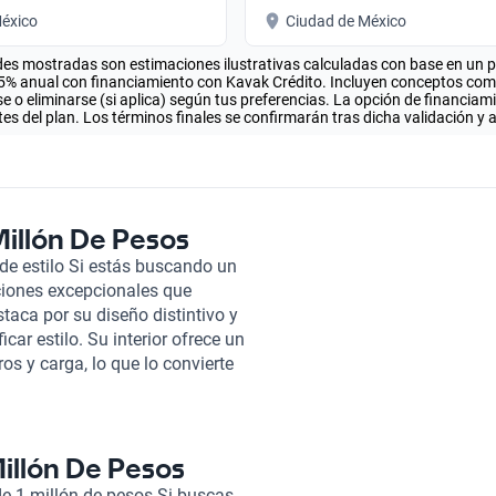
éxico
Ciudad de México
es mostradas son estimaciones ilustrativas calculadas con base en un pla
.5% anual con financiamiento con Kavak Crédito. Incluyen conceptos como 
 o eliminarse (si aplica) según tus preferencias. La opción de financiam
es del plan. Los términos finales se confirmarán tras dicha validación y 
Millón De Pesos
 de estilo Si estás buscando un
ciones excepcionales que
taca por su diseño distintivo y
car estilo. Su interior ofrece un
os y carga, lo que lo convierte
scapadas de fin de semana. Una
de combustible, lo que significa
stantemente por las paradas de
 seguridad avanzadas brindan
Millón De Pesos
drás la seguridad de que cada
de 1 millón de pesos Si buscas