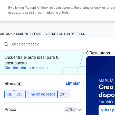
By clicking “Accept All Cookies”, you agree to the storing of cookies on yo
usage, and assist in our marketing efforts.
Busca por marca
AUTOS KIA SOUL 2011 SEMINUEVOS DE 1 MILLON DE PESOS
Busca por modelo
0 Resultados
Busca por versión
Encuentra el auto ideal para tu
presupuesto
Busca por año
Simular plan a meses
Busca por marca
AMPLÍA
Filtros (3)
Limpiar
Crea 
Busca por modelo
dispo
Kia
Soul
1 millon de pesos
2011
Busca por versión
También 
Precio
Ver p
1 filtro
Busca por año