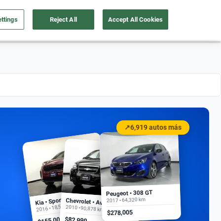
ttings
Reject All
Accept All Cookies
a tu auto
Nosotros
Ingresar
Ubicación
↗
6,919 autos más
Peugeot • 308 GT
Kia • Sportage EX
2017 • 64,320 km
Chevrolet • Aveo
2016 • 18,500 km
2010 • 90,878 km
$278,005
$155,000
$82,999