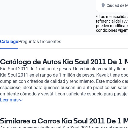
Ciudad de M
* Las mensualidad
referencial del 17
pueden modificarse
condiciones vigent
Catálogo
Preguntas frecuentes
Catálogo de Autos Kia Soul 2011 De 1 
Kia Soul 2011 de 1 millón de pesos: Un vehículo versátil y lleno
Kia Soul 2011 en el rango de 1 millón de pesos, Kavak tiene op
cumplen con criterios de calidad y rendimiento. Este modelo des
espacioso, ideal para quienes buscan un auto práctico sin sacrifi
ambiente cómodo y versátil, con suficiente espacio para pasajer
Leer más
en una opción perfecta tanto para la vida urbana como para e
de las principales ventajas del Kia Soul 2011 es su rendimiento 
que puedes disfrutar de viajes más largos sin preocuparte con
gasolina. Además, su tecnología intuitiva y características de
Similares a Carros Kia Soul 2011 De 1 
tranquilidad en la carretera. Al elegir tu Kia Soul en Kavak, ten
Autos seminuevos similares al Kia Soul 2011 dentro del rango 