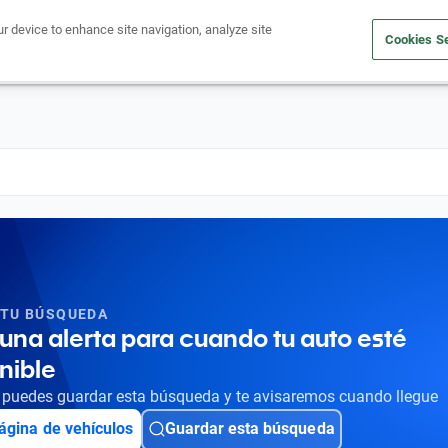
ur device to enhance site navigation, analyze site
Cookies Se
Obtén un crédito
Compra un auto
Vende tu auto
Cuid
 TU BÚSQUEDA
una alerta para cuando tu auto esté
nible
puedes guardar esta búsqueda y te avisaremos cuando llegue
ágina de vehículos
Guardar esta búsqueda