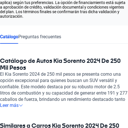
aplica) según tus preferencias. La opción de financiamiento está sujeta
a aprobación de crédito, validación documental y condiciones vigentes
del plan. Los términos finales se confirmarán tras dicha validación y
autorización.
Catálogo
Preguntas frecuentes
Catálogo de Autos Kia Sorento 2024 De 250
Mil Pesos
El Kia Sorento 2024 de 250 mil pesos se presenta como una
opción excepcional para quienes buscan un SUV versátil y
confiable. Este modelo destaca por su robusto motor de 2.5
litros de combustión y su capacidad de generar entre 191 y 277
caballos de fuerza, brindando un rendimiento destacado tanto
Leer más
en ciudad como en carretera. Con espacio para 6 a 7 pasajeros
y un interior elegante con asientos de piel, cada viaje se
convierte en una experiencia cómoda y placentera. Sus
consumos de gasolina son totalmente competitivos, con un
Similares a Carros Kia Sorento 2024 De 250