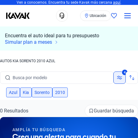
Ven a conocernos. Encuentra tu sede Kavak más cercana
aquí
.
Ubicación
Encuentra el auto ideal para tu presupuesto
Simular plan a meses
AUTOS KIA SORENTO 2010 AZUL
Busca por marca
4
Busca por modelo
Busca por versión
Azul
Kia
Sorento
2010
Busca por año
Guardar búsqueda
0 Resultados
Busca por marca
AMPLÍA TU BÚSQUEDA
Busca por modelo
Crea una alerta para cuando tu