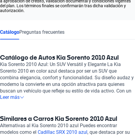
a aprobación de crédito, validación documental y condiciones vigentes
del plan. Los términos finales se confirmarán tras dicha validación y
autorización.
Catálogo
Preguntas frecuentes
Catálogo de Autos Kia Sorento 2010 Azul
Kia Sorento 2010 Azul: Un SUV Versátil y Elegante La Kia
Sorento 2010 en color azul destaca por ser un SUV que
combina elegancia, confort y funcionalidad. Su diseño audaz y
moderno la convierte en una opción atractiva para quienes
buscan un vehículo que refleje su estilo de vida activo. Con un
Leer más
interior espacioso y bien distribuido, la Sorento es perfecta para
familias y aventureros. Los asientos amplios y cómodos
aseguran un viaje placentero, ya sea en trayectos largos o en el
día a día. Este modelo cuenta con un rendimiento robusto, ideal
Similares a Carros Kia Sorento 2010 Azul
para enfrentar diversas condiciones de manejo. Su capacidad
Alternativas al Kia Sorento 2010 azul Puedes encontrar
para adaptarse a diferentes terrenos y su buen manejo la
modelos como el
Cadillac SRX 2010 azul
, que destaca por su