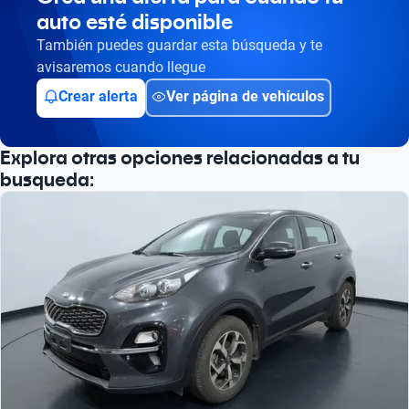
auto esté disponible
Busca por versión
También puedes guardar esta búsqueda y te
Busca por año
avisaremos cuando llegue
Crear alerta
Ver página de vehículos
Explora otras opciones relacionadas a tu
busqueda: