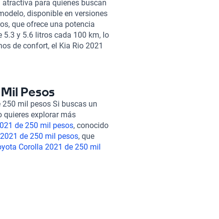
 atractiva para quienes buscan
modelo, disponible en versiones
ros, que ofrece una potencia
.3 y 5.6 litros cada 100 km, lo
nos de confort, el Kia Rio 2021
s de tela o cuero, adaptándose
a través de Apple CarPlay y
 La seguridad también es
, así como opciones de sensores
 Mil Pesos
damental saber que todos
e 250 mil pesos Si buscas un
ás de 240 puntos, asegurando
o quieres explorar más
cemos financiamiento flexible y
2021 de 250 mil pesos
, conocido
na experiencia de compra 100%
2021 de 250 mil pesos
, que
tud. Si estás pensando en otras
yota Corolla 2021 de 250 mil
Toyota Hilux 2021 de 250 mil
Estas alternativas ofrecen
de 250 mil pesos
. Cada uno de
do opciones atractivas dentro
os de vida.