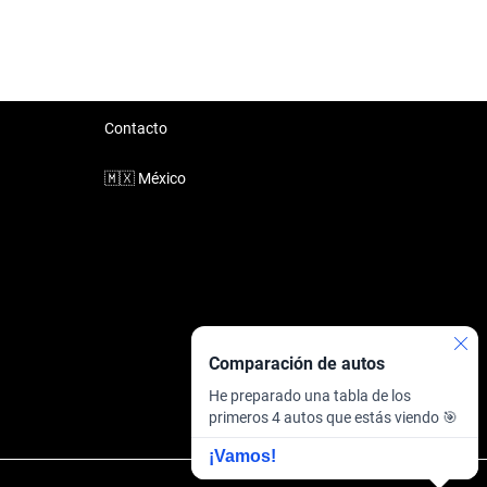
Contacto
🇲🇽
México
Comparación de autos
He preparado una tabla de los
primeros 4 autos que estás viendo 🎯
¡Vamos!