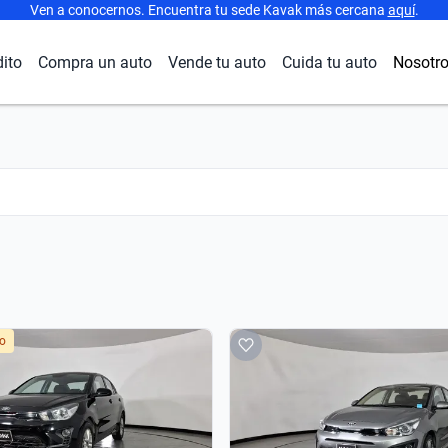
Ven a conocernos. Encuentra tu sede Kavak más cercana
aquí
.
dito
Compra un auto
Vende tu auto
Cuida tu auto
Nosotr
do