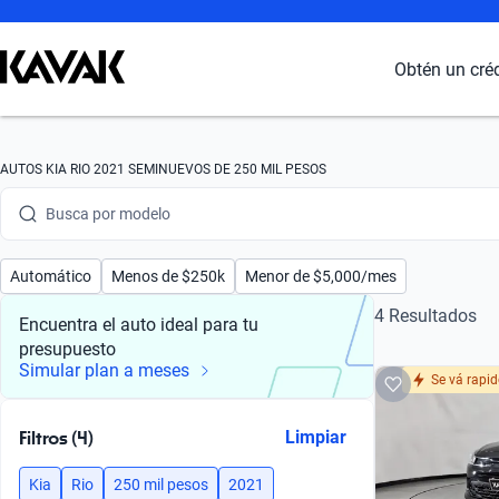
Obtén un cré
Busca por marca
AUTOS KIA RIO 2021 SEMINUEVOS DE 250 MIL PESOS
Busca por modelo
Busca por versión
Automático
Menos de $250k
Menor de $5,000/mes
Busca por año
4 Resultados
Encuentra el auto ideal para tu
presupuesto
Busca por marca
Simular plan a meses
Se vá rapi
Busca por modelo
Filtros (4)
Limpiar
Busca por versión
Kia
Rio
250 mil pesos
2021