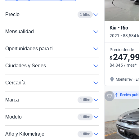
Busca por año
Precio
1 filtro
Kia • Rio
Mensualidad
2021 • 83,584 
Oportunidades para ti
Precio desde
247,9
$
$4,845 / mes*
Ciudades y Sedes
Monterrey • E
Cercanía
Recién pub
Marca
1 filtro
Modelo
1 filtro
Año y Kilometraje
1 filtro