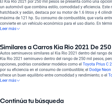
El Kia Rio 2021 por 250 mil pesos se presenta como una opción
un automóvil que combina estilo, comodidad y eficiencia. Este 
hatchback y sedán, destaca por su motor de 1.6 litros y 4 cilind
máxima de 121 hp. Su consumo de combustible, que varía entre 5
convierte en un vehículo económico para el uso diario. En térmi
Leer más
tiene capacidad para cinco ocupantes, con la opción de asiento
a diversas preferencias. Además, cuenta con integración móvil 
Android Auto, lo que mejora la conectividad durante tus viajes.
primordial en este modelo, al ofrecer entre 2 y 6 bolsas de aire
Similares a Carros Kia Rio 2021 De 250
y cámara de reversa. Al considerar tu compra en Kavak, es fun
Autos seminuevos similares al Kia Rio 2021 dentro del rango d
nuestros vehículos pasan por una exhaustiva inspección de m
Kia Rio 2021 seminuevo dentro del rango de 250 mil pesos, per
que cada auto esté en estado mecánico y estético óptimo. Ofre
opciones, podrías considerar modelos como el
Toyota Prius C 
planes de garantía ajustados a tus necesidades, además de u
por su eficiencia en el consumo de combustible; el
Dodge Neon 
en línea, con soporte postventa para responder cualquier inquie
ofrece un buen equilibrio entre comodidad y rendimiento; o el
To
opciones similares al Kia Rio 2021, también puedes explorar el
Leer más
pesos
, un sedán que destaca por su confiabilidad y tecnología. 
pesos
, el
Suzuki Vitara 2021 de 250 mil pesos
y el
MG ZS 2021 
características que compiten con el Kia Rio 2021, proporcionan
estos modelos ofrece características únicas para distintos estil
de tu presupuesto.
Continúa tu búsqueda