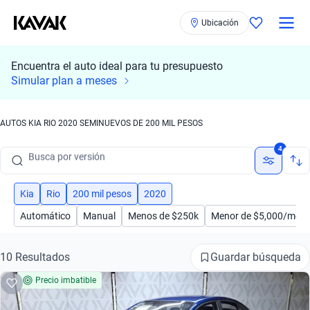
Ubicación
Encuentra el auto ideal para tu presupuesto
Busca por marca
Simular plan a meses
Busca por modelo
AUTOS KIA RIO 2020 SEMINUEVOS DE 200 MIL PESOS
Busca por versión
4
Busca por año
Busca por marca
Kia
Rio
200 mil pesos
2020
Automático
Manual
Menos de $250k
Menor de $5,000/mes
Busca por modelo
Busca por versión
Guardar búsqueda
10 Resultados
Precio imbatible
Busca por año