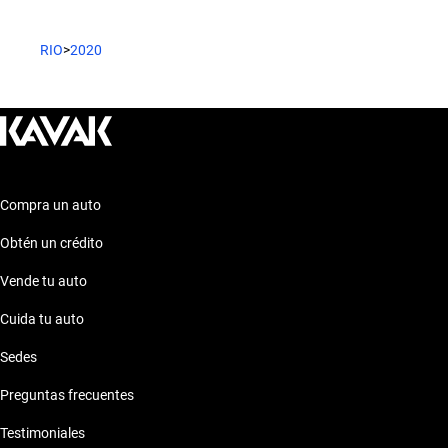
que mejor se adapte a tus necesidades. Puedes realizar tu
compra de manera 100% en línea, y contar con soporte
postventa y la posibilidad de adquirir una garantía extendida.
RIO
>
2020
Si estás interesado en otros modelos similares, considera el
Mazda 6 2020 de 200 mil pesos
, el
Fiat 500 2020 de 200 mil
pesos
o el
Chevrolet Optra 2020 de 200 mil pesos
. Explora
nuestras opciones y encuentra el Kia Rio 2020 que mejor se
adapte a tu estilo de vida.
Compra un auto
Obtén un crédito
Vende tu auto
Cuida tu auto
Sedes
Preguntas frecuentes
Testimoniales