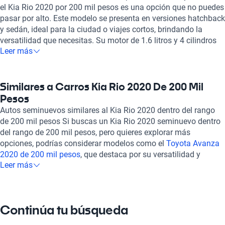
el Kia Rio 2020 por 200 mil pesos es una opción que no puedes
pasar por alto. Este modelo se presenta en versiones hatchback
y sedán, ideal para la ciudad o viajes cortos, brindando la
versatilidad que necesitas. Su motor de 1.6 litros y 4 cilindros
Leer más
ofrece una potencia de 121 caballos de fuerza, asegurando un
rendimiento ágil y dinámico en todo momento. Además, el Kia
Rio destaca por su eficiencia en combustible, con un consumo
combinado de entre 5.3 y 5.6 litros cada 100 km. El interior del
Similares a Carros Kia Rio 2020 De 200 Mil
Kia Rio 2020 es cómodo y espacioso, con capacidad para
Pesos
cinco pasajeros, y ofrece detalles en tela y cuero, que añaden
Autos seminuevos similares al Kia Rio 2020 dentro del rango
un toque de elegancia. Sus características tecnológicas, como
de 200 mil pesos Si buscas un Kia Rio 2020 seminuevo dentro
la integración con Apple Carplay y Android Auto, permiten
del rango de 200 mil pesos, pero quieres explorar más
disfrutar de una experiencia de conectividad superior. En
opciones, podrías considerar modelos como el
Toyota Avanza
cuanto a seguridad, el vehículo cuenta con hasta seis airbags y
2020 de 200 mil pesos
, que destaca por su versatilidad y
diversas opciones de sensores de estacionamiento, lo que
Leer más
capacidad para toda la familia; el
Hyundai Accent 2020 de 200
proporciona tranquilidad al manejar. En Kavak, todos nuestros
mil pesos
, reconocido por su diseño moderno y tecnología
Kia Rio 2020 a 200 mil pesos han pasado por una exhaustiva
avanzada; o el
Toyota RAV4 2020 de 200 mil pesos
, ideal para
inspección en más de 240 puntos, garantizando su óptimo
quienes buscan un SUV con gran rendimiento. Estas
estado mecánico y estético. Ofrecemos opciones de
Continúa tu búsqueda
alternativas ofrecen características similares al Kia Rio 2020,
financiamiento flexible y planes de garantía para que elijas lo
brindándote más opciones dentro de tu presupuesto.