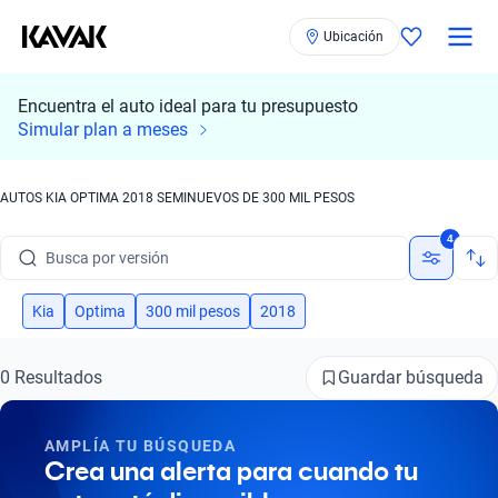
Ubicación
Encuentra el auto ideal para tu presupuesto
Simular plan a meses
Busca por marca
AUTOS KIA OPTIMA 2018 SEMINUEVOS DE 300 MIL PESOS
Busca por modelo
4
Busca por versión
Busca por año
Kia
Optima
300 mil pesos
2018
Busca por marca
Guardar búsqueda
0 Resultados
Busca por modelo
AMPLÍA TU BÚSQUEDA
Busca por versión
Crea una alerta para cuando tu