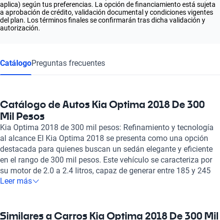
aplica) según tus preferencias. La opción de financiamiento está sujeta
a aprobación de crédito, validación documental y condiciones vigentes
del plan. Los términos finales se confirmarán tras dicha validación y
autorización.
Catálogo
Preguntas frecuentes
Catálogo de Autos Kia Optima 2018 De 300
Mil Pesos
Kia Optima 2018 de 300 mil pesos: Refinamiento y tecnología
al alcance El Kia Optima 2018 se presenta como una opción
destacada para quienes buscan un sedán elegante y eficiente
en el rango de 300 mil pesos. Este vehículo se caracteriza por
su motor de 2.0 a 2.4 litros, capaz de generar entre 185 y 245
Leer más
caballos de fuerza, lo que proporciona una experiencia de
conducción dinámica y emocionante. Además, su velocidad
máxima de 210 km/h y un tiempo de aceleración de 0 a 100
km/h en apenas 9.4 segundos lo convierten en un competidor
Similares a Carros Kia Optima 2018 De 300 Mil