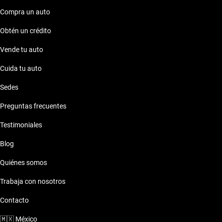
pesos
y el
Dodge Grand Caravan 2018 de 300 mil pesos
.
Explora nuestras opciones en Kavak y encuentra el vehículo
Compra un auto
que se adapta a tu estilo de vida.
Obtén un crédito
Vende tu auto
Cuida tu auto
Sedes
Preguntas frecuentes
Testimoniales
Blog
Quiénes somos
Trabaja con nosotros
Contacto
🇲🇽
México