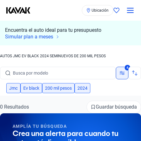
Ubicación
Encuentra el auto ideal para tu presupuesto
Simular plan a meses
AUTOS JMC EV BLACK 2024 SEMINUEVOS DE 200 MIL PESOS
Busca por marca
4
Busca por modelo
Busca por versión
Jmc
Ev black
200 mil pesos
2024
Busca por año
Guardar búsqueda
0 Resultados
Busca por marca
AMPLÍA TU BÚSQUEDA
Busca por modelo
Crea una alerta para cuando tu