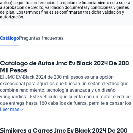
aplica) según tus preferencias. La opción de financiamiento está sujeta
a aprobación de crédito, validación documental y condiciones vigentes
del plan. Los términos finales se confirmarán tras dicha validación y
autorización.
Catálogo
Preguntas frecuentes
Catálogo de Autos Jmc Ev Black 2024 De 200
Mil Pesos
El JMC EV-Black 2024 de 200 mil pesos es una opción
excepcional para aquellos que buscan un sedán eléctrico que
combine rendimiento, tecnología avanzada y un diseño
vanguardista. Este vehículo, que cuenta con un motor eléctrico
que entrega hasta 160 caballos de fuerza, permite alcanzar los
Leer más
100 km/h en apenas 10 segundos, ofreciendo una experiencia
de conducción ágil y dinámica. Con una velocidad máxima de
140 km/h, el JMC EV-Black se destaca por una combinación
perfecta de eficiencia y potencia. Sus características de
Similares a Carros Jmc Ev Black 2024 De 200