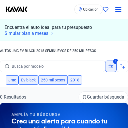
Ubicación
Encuentra el auto ideal para tu presupuesto
Simular plan a meses
AUTOS JMC EV BLACK 2018 SEMINUEVOS DE 250 MIL PESOS
Busca por marca
4
Busca por modelo
Busca por versión
Jmc
Ev black
250 mil pesos
2018
Busca por año
Guardar búsqueda
0 Resultados
Busca por marca
AMPLÍA TU BÚSQUEDA
Busca por modelo
Crea una alerta para cuando tu