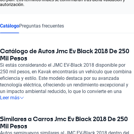
autorización.
Catálogo
Preguntas frecuentes
Catálogo de Autos Jmc Ev Black 2018 De 250
Mil Pesos
Si estás considerando el JMC EV-Black 2018 disponible por
250 mil pesos, en Kavak encontrarás un vehículo que combina
eficiencia y estilo. Este modelo destaca por su avanzada
tecnología eléctrica, ofreciendo un rendimiento excepcional y
un impacto ambiental reducido, lo que lo convierte en una
Leer más
opción inteligente para quienes buscan un auto moderno y
sostenible. Cada JMC EV-Black en Kavak ha pasado por un
estricto proceso de inspección, donde se revisan más de 240
puntos, asegurando su óptimo estado mecánico y estético. La
Similares a Carros Jmc Ev Black 2018 De 250
experiencia de compra es completamente en línea, lo que te
Mil Pesos
permite gestionar todo desde la comodidad de tu hogar.
Autos seminuevos similares al JMC EV-Black 2018 dentro del