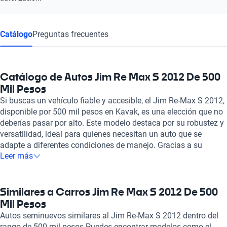
Catálogo
Preguntas frecuentes
Catálogo de Autos Jim Re Max S 2012 De 500
Mil Pesos
Si buscas un vehículo fiable y accesible, el Jim Re-Max S 2012,
disponible por 500 mil pesos en Kavak, es una elección que no
deberías pasar por alto. Este modelo destaca por su robustez y
versatilidad, ideal para quienes necesitan un auto que se
adapte a diferentes condiciones de manejo. Gracias a su
Leer más
diseño funcional y su tecnología confiable, el Jim Re-Max S
2012 se convierte en un excelente aliado para la ciudad y viajes
más largos. En Kavak, cada vehículo, incluido el Jim Re-Max S
2012, es sometido a una rigurosa inspección mecánica y
Similares a Carros Jim Re Max S 2012 De 500
estética en más de 240 puntos, lo que garantiza que sólo
Mil Pesos
recibirás un automóvil en óptimas condiciones. La experiencia
Autos seminuevos similares al Jim Re-Max S 2012 dentro del
de compra es completamente en línea, facilitando el proceso
rango de 500 mil pesos Puedes encontrar modelos como el