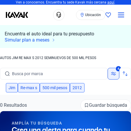
Ven a conocernos. Encuentra tu sede Kavak más cercana
aquí
.
Ubicación
Busca por marca
Encuentra el auto ideal para tu presupuesto
Busca por modelo
Simular plan a meses
Busca por versión
AUTOS JIM RE MAX S 2012 SEMINUEVOS DE 500 MIL PESOS
Busca por año
4
Busca por marca
Busca por modelo
Jim
Re-max s
500 mil pesos
2012
Busca por versión
Guardar búsqueda
0 Resultados
Busca por año
AMPLÍA TU BÚSQUEDA
Crea una alerta para cuando tu