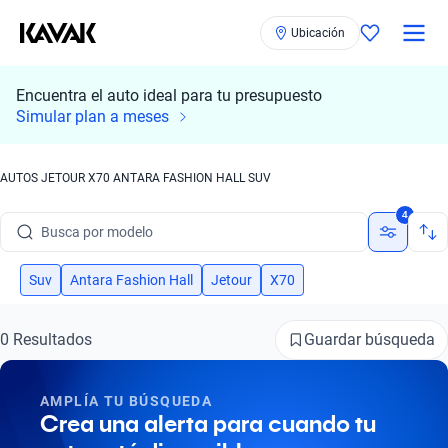
Ubicación
Encuentra el auto ideal para tu presupuesto
Simular plan a meses
AUTOS JETOUR X70 ANTARA FASHION HALL SUV
Busca por marca
4
Busca por modelo
Busca por versión
Suv
Antara Fashion Hall
Jetour
X70
Busca por año
Guardar búsqueda
0 Resultados
Busca por marca
AMPLÍA TU BÚSQUEDA
Busca por modelo
Crea una alerta para cuando tu