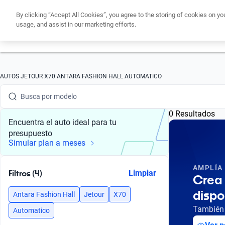
By clicking “Accept All Cookies”, you agree to the storing of cookies on yo
usage, and assist in our marketing efforts.
Obtén un cré
Busca por marca
AUTOS JETOUR X70 ANTARA FASHION HALL AUTOMATICO
Busca por modelo
0 Resultados
Busca por versión
Encuentra el auto ideal para tu
presupuesto
Busca por año
Simular plan a meses
Busca por marca
AMPLÍA
Filtros (4)
Limpiar
Crea 
Busca por modelo
dispo
Antara Fashion Hall
Jetour
X70
Busca por versión
También 
Automatico