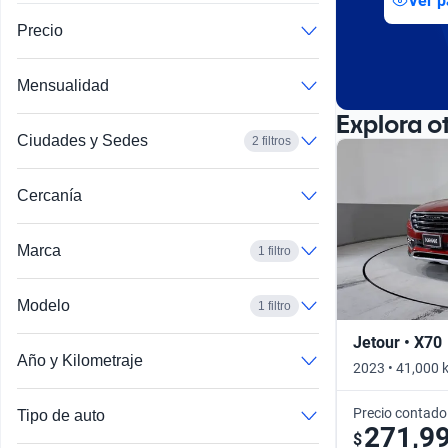
Ver p
Busca por año
Precio
Mensualidad
Explora o
Ciudades y Sedes
2 filtros
Cercanía
Marca
1 filtro
Modelo
1 filtro
Jetour • X70
Año y Kilometraje
2023 • 41,000 
Precio contado
Tipo de auto
271,9
$