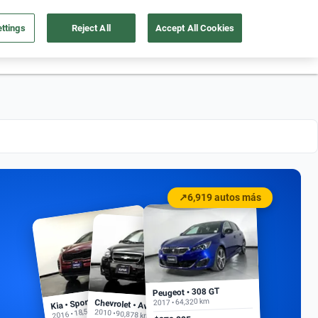
ttings
Reject All
Accept All Cookies
55 4162 9202
os
Ingresar
Ubicación
↗
6,919 autos más
Peugeot • 308 GT
Kia • Sportage EX
2017 • 64,320 km
Chevrolet • Aveo
2016 • 18,500 km
2010 • 90,878 km