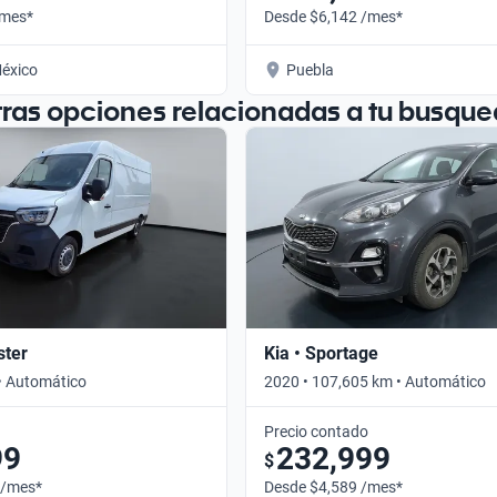
/mes*
Desde $6,142 /mes*
éxico
Puebla
tras opciones relacionadas a tu busque
ster
Kia • Sportage
• Automático
2020 • 107,605 km • Automático
Precio contado
99
232,999
$
 /mes*
Desde $4,589 /mes*