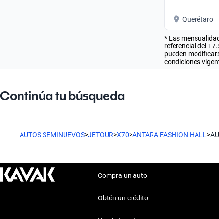
Querétaro
* Las mensualidad
referencial del 17
pueden modificarse
condiciones vigent
Continúa tu búsqueda
AUTOS SEMINUEVOS
>
JETOUR
>
X70
>
ANTARA FASHION HALL
>
AU
Compra un auto
Obtén un crédito