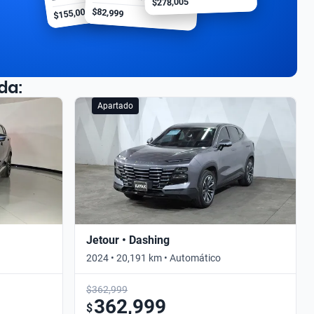
$278,005
$155,000
$82,999
da:
Apartado
Jetour • Dashing
2024 • 20,191 km • Automático
$362,999
362,999
$