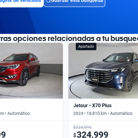
ágina de vehículos
Guardar esta búsqueda
tras opciones relacionadas a tu busque
Apartado
Jetour • X70 Plus
km • Automático
2024 • 18,810 km • Automático
$324,999
99
324,999
$