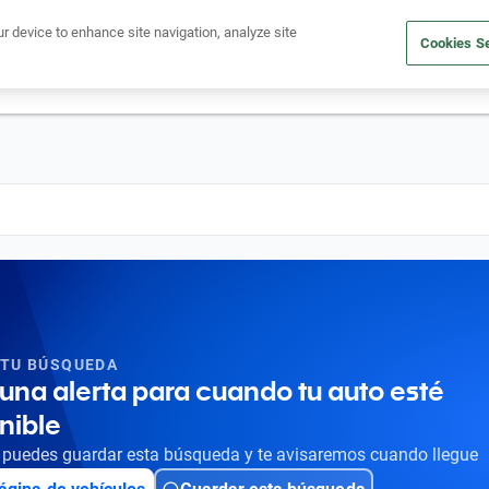
Ven a conocernos. Encuentra tu sede Kavak más cercana
aquí
.
ur device to enhance site navigation, analyze site
Cookies Se
dito
Compra un auto
Vende tu auto
Cuida tu auto
Nosotr
 TU BÚSQUEDA
una alerta para cuando tu auto esté
nible
puedes guardar esta búsqueda y te avisaremos cuando llegue