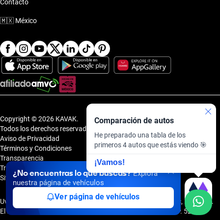
Contacto
🇲🇽
México
Copyright © 2026 KAVAK.
Comparación de autos
Todos los derechos reservados.
He preparado una tabla de los
Aviso de Privacidad
primeros 4 autos que estás viendo 🎯
Términos y Condiciones
Transparencia
¡Vamos!
Transparencia Financiera
¿No encuentras lo que buscas?
Explora
Sitemap
nuestra página de vehículos
Ver página de vehículos
Uvi Tech, S.A.P.I. de C.V., Carretera Amomolulco - Capulhuac, No. 1 Col.
El Panteón, Lerma de Villada, Estado de México, México, C.P. 52005