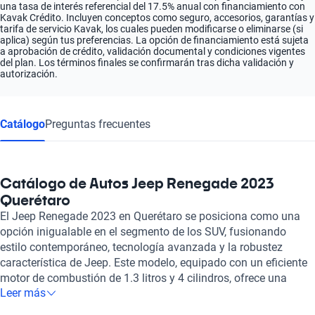
una tasa de interés referencial del 17.5% anual con financiamiento con
Kavak Crédito. Incluyen conceptos como seguro, accesorios, garantías y
tarifa de servicio Kavak, los cuales pueden modificarse o eliminarse (si
aplica) según tus preferencias. La opción de financiamiento está sujeta
a aprobación de crédito, validación documental y condiciones vigentes
del plan. Los términos finales se confirmarán tras dicha validación y
autorización.
Catálogo
Preguntas frecuentes
Catálogo de Autos Jeep Renegade 2023
Querétaro
El Jeep Renegade 2023 en Querétaro se posiciona como una
opción inigualable en el segmento de los SUV, fusionando
estilo contemporáneo, tecnología avanzada y la robustez
característica de Jeep. Este modelo, equipado con un eficiente
motor de combustión de 1.3 litros y 4 cilindros, ofrece una
Leer más
potencia de hasta 173 hp, lo que garantiza un desempeño ágil
tanto en la ciudad como en terrenos más desafiantes. Su