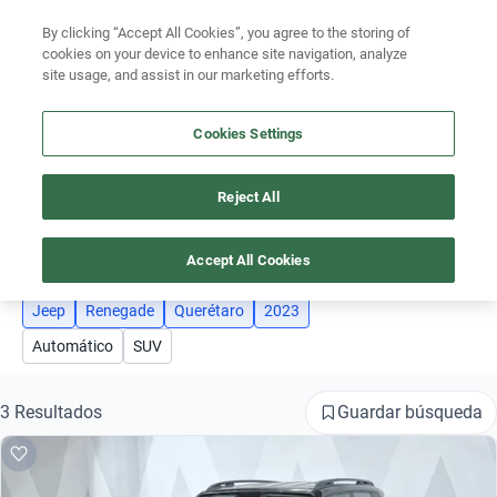
By clicking “Accept All Cookies”, you agree to the storing of
Ubicación
cookies on your device to enhance site navigation, analyze
site usage, and assist in our marketing efforts.
Encuentra el auto ideal para tu presupuesto
Simular plan a meses
Cookies Settings
Busca por marca
Reject All
AUTOS JEEP RENEGADE AÑO 2023 QUERÉTARO
Busca por modelo
4
Busca por versión
Accept All Cookies
Busca por año
Jeep
Renegade
Querétaro
2023
Automático
SUV
Busca por marca
Busca por modelo
Guardar búsqueda
3 Resultados
Busca por versión